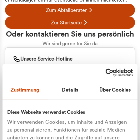
entschuldigen uns für eventuelle Unannehmlichkeiten.
Zum Abfallberater
Zur Startseite
Oder kontaktieren Sie uns persönlich
Wir sind gerne für Sie da
Unsere Service-Hotline
+49 2162 3769000
Mo. - Fr. 08.00 - 16:30 Uhr
Whatsapp
+49 177 8376058
Zustimmung
Details
Über Cookies
Sie benötigen ein individuelles Angebot?
Unverbindliche Anfrage stellen
Diese Webseite verwendet Cookies
Wir verwenden Cookies, um Inhalte und Anzeigen
zu personalisieren, Funktionen für soziale Medien
anbieten zu können und die Zugriffe auf unsere