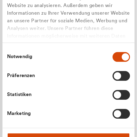
Website zu analysieren. Außerdem geben wir
Informationen zu Ihrer Verwendung unserer Website
an unsere Partner für soziale Medien, Werbung und
Analysen weiter. Unsere Partner führen diese
Apilash Balanesan
Informationen möglicherweise mit weiteren Daten
Vertrieb - Gewerbekunden
Zu welcher Kundengruppe
zusammen, die Sie ihnen bereitgestellt haben oder
0216 237 69050
Einwilligungsauswahl
die sie im Rahmen Ihrer Nutzung der Dienste
gehören Sie?
Notwendig
gesammelt haben.
Privatkunde (inkl. MwSt.)
Präferenzen
Geschäftskunde (exkl. MwSt.)
Statistiken
Julian Marek
Marketing
Vertrieb - Privatkunden
0216 237 69000