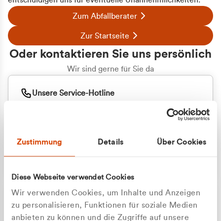
entschuldigen uns für eventuelle Unannehmlichkeiten.
Zum Abfallberater
Zur Startseite
Oder kontaktieren Sie uns persönlich
Wir sind gerne für Sie da
Unsere Service-Hotline
+49 2162 3769000
Mo. - Fr. 08.00 - 16:30 Uhr
Whatsapp
+49 177 8376058
Zustimmung
Details
Über Cookies
Sie benötigen ein individuelles Angebot?
Unverbindliche Anfrage stellen
Diese Webseite verwendet Cookies
Wir verwenden Cookies, um Inhalte und Anzeigen
zu personalisieren, Funktionen für soziale Medien
anbieten zu können und die Zugriffe auf unsere