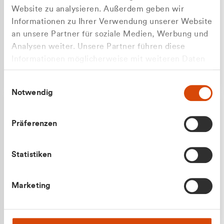
Website zu analysieren. Außerdem geben wir
Informationen zu Ihrer Verwendung unserer Website
an unsere Partner für soziale Medien, Werbung und
Analysen weiter. Unsere Partner führen diese
Apilash Balanesan
Informationen möglicherweise mit weiteren Daten
Vertrieb - Gewerbekunden
zusammen, die Sie ihnen bereitgestellt haben oder
0216 237 69050
Einwilligungsauswahl
die sie im Rahmen Ihrer Nutzung der Dienste
Notwendig
gesammelt haben.
Präferenzen
Statistiken
Julian Marek
Marketing
Vertrieb - Privatkunden
0216 237 69000