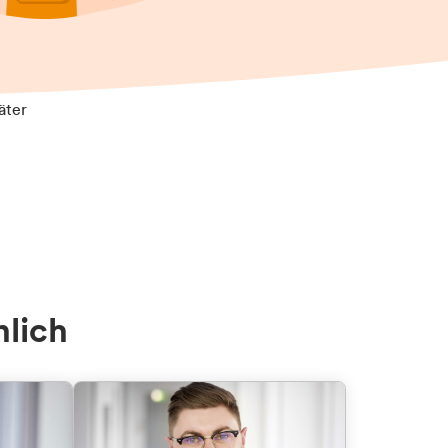
äter
nlich