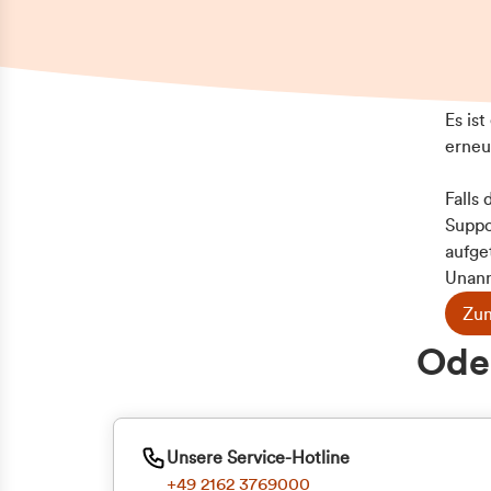
Es is
erneu
Falls
Suppo
aufge
Unann
Zum
Z
Oder
Kun
ge
Unsere Service-Hotline
+49 2162 3769000