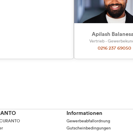
tkunde (inkl. MwSt.)
tskunde (exkl. MwSt.)
Apilash Balanes
Vertrieb - Gewerbeku
0216 237 69050
RANTO
Informationen
 CURANTO
Gewerbeabfallordnung
er
Gutscheinbedingungen