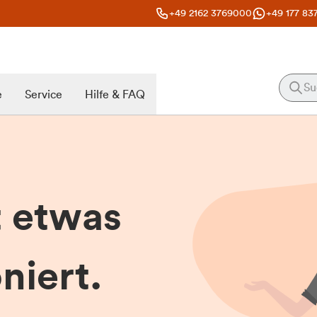
+49 2162 3769000
+49 177 83
e
Service
Hilfe & FAQ
t etwas
niert.