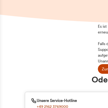
Es is
erneu
Falls
Suppo
aufge
Unann
Zum
Oder
Unsere Service-Hotline
+49 2162 3769000