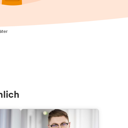
äter
nlich