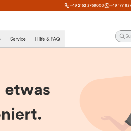
+49 2162 3769000
+49 177 83
e
Service
Hilfe & FAQ
t etwas
niert.