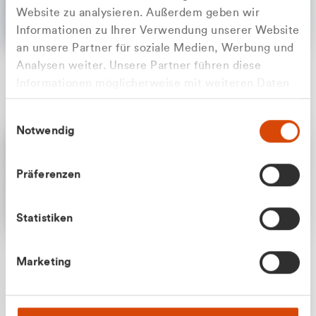
Website zu analysieren. Außerdem geben wir
Informationen zu Ihrer Verwendung unserer Website
an unsere Partner für soziale Medien, Werbung und
Analysen weiter. Unsere Partner führen diese
Apilash Balanesan
Informationen möglicherweise mit weiteren Daten
Vertrieb - Gewerbekunden
Zu welcher Kundengruppe
zusammen, die Sie ihnen bereitgestellt haben oder
0216 237 69050
Einwilligungsauswahl
die sie im Rahmen Ihrer Nutzung der Dienste
gehören Sie?
Notwendig
gesammelt haben.
Privatkunde (inkl. MwSt.)
Präferenzen
Geschäftskunde (exkl. MwSt.)
Statistiken
Julian Marek
Marketing
Vertrieb - Privatkunden
0216 237 69000