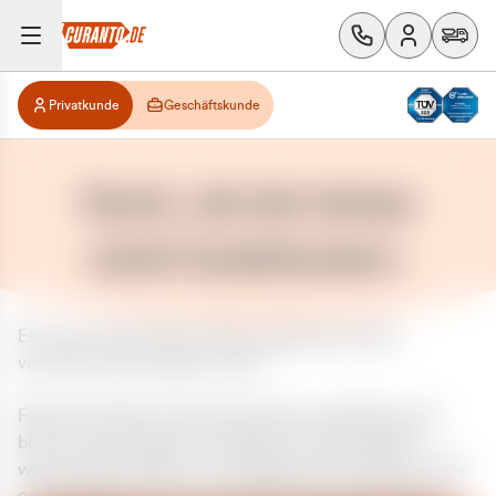
Privatkunde
Geschäftskunde
Huch, da hat etwas
nicht funktioniert.
Es ist ein unerwarteter Fehler aufgetreten. Bitte
versuchen Sie es später erneut.
Falls das Problem weiterhin besteht, kontaktieren Sie
bitte unseren Support und geben Sie, falls möglich,
weitere Informationen zum aufgetretenen Fehler an. Wir