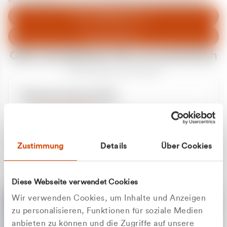
entschuldigen uns für eventuelle Unannehmlichkeiten.
Zum Abfallberater
Zur Startseite
Oder kontaktieren Sie uns persönlich
Wir sind gerne für Sie da
Unsere Service-Hotline
+49 2162 3769000
Mo. - Fr. 08.00 - 16:30 Uhr
Whatsapp
+49 177 8376058
Zustimmung
Details
Über Cookies
Sie benötigen ein individuelles Angebot?
Unverbindliche Anfrage stellen
Diese Webseite verwendet Cookies
Wir verwenden Cookies, um Inhalte und Anzeigen
zu personalisieren, Funktionen für soziale Medien
anbieten zu können und die Zugriffe auf unsere