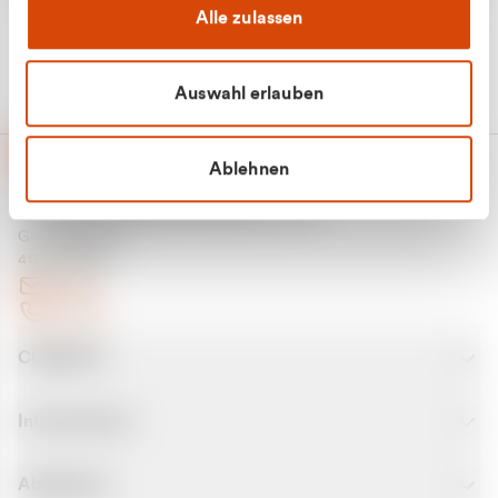
Alle zulassen
Auswahl erlauben
Ablehnen
CURANTO - eine Marke der EGN
Entsorgungsgesellschaft Niederrhein mbH
Greefsallee 1-5
41747 Viersen
E-Mail
Kontakt
CURANTO
Informationen
Abfallarten