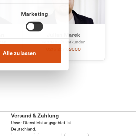
Marketing
an
Julian Marek
nden
Vertrieb - Privatkunden
0216 237 69000
Alle zulassen
Versand & Zahlung
Unser Dienstleistungsgebiet ist
Deutschland.