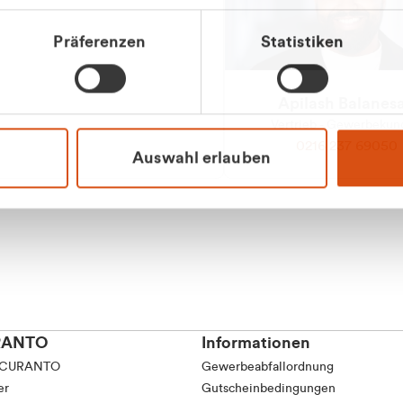
tkunde (inkl. MwSt.)
Präferenzen
Statistiken
tskunde (exkl. MwSt.)
Apilash Balanes
Vertrieb - Gewerbeku
0216 237 69050
Auswahl erlauben
RANTO
Informationen
 CURANTO
Gewerbeabfallordnung
er
Gutscheinbedingungen