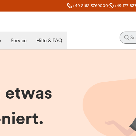
+49 2162 3769000
+49 177 83
e
Service
Hilfe & FAQ
t etwas
niert.