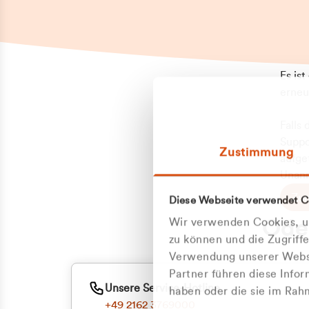
Es is
erneu
Falls
Suppo
Zustimmung
aufge
Unann
Zum
Diese Webseite verwendet C
Z
Oder
Wir verwenden Cookies, um
Kun
zu können und die Zugriff
Verwendung unserer Websi
Partner führen diese Info
ge
Unsere Service-Hotline
haben oder die sie im Ra
+49 2162 3769000