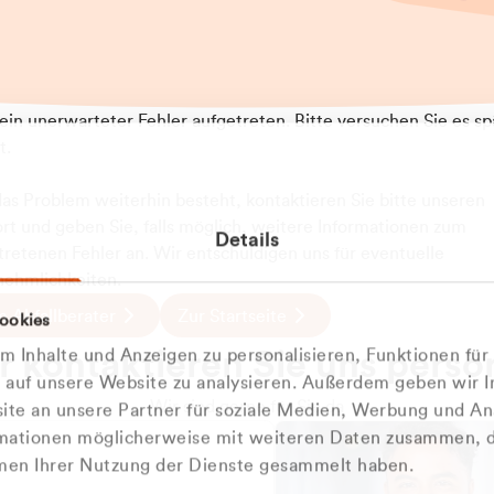
t ein unerwarteter Fehler aufgetreten. Bitte versuchen Sie es sp
t.
 das Problem weiterhin besteht, kontaktieren Sie bitte unseren
rt und geben Sie, falls möglich, weitere Informationen zum
Details
tretenen Fehler an. Wir entschuldigen uns für eventuelle
ehmlichkeiten.
 Abfallberater
Zur Startseite
ookies
u welcher
 kontaktieren Sie uns persö
 Inhalte und Anzeigen zu personalisieren, Funktionen für
dengruppe
e auf unsere Website zu analysieren. Außerdem geben wir I
Wir sind gerne für Sie da
te an unsere Partner für soziale Medien, Werbung und An
rmationen möglicherweise mit weiteren Daten zusammen, di
hören Sie?
hmen Ihrer Nutzung der Dienste gesammelt haben.