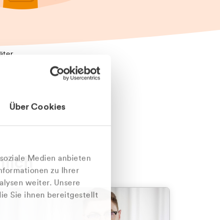
äter
Über Cookies
nlich
 soziale Medien anbieten
nformationen zu Ihrer
alysen weiter. Unsere
e Sie ihnen bereitgestellt