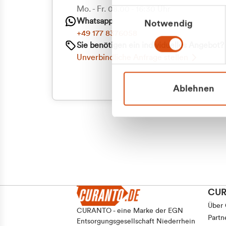
Priva
Mo. - Fr. 08.00 - 16:30 Uhr
Einwilligungsauswahl
Whatsapp
Notwendig
Geschäf
+49 177 8376058
Sie benötigen ein individuelles Angebot?
Unverbindliche Anfrage stellen
Ablehnen
CU
Über
CURANTO - eine Marke der EGN
Partn
Entsorgungsgesellschaft Niederrhein