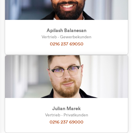
Apilash Balanesan
Vertrieb - Gewerbekunden
Zu welcher Kundengruppe
0216 237 69050
gehören Sie?
Privatkunde (inkl. MwSt.)
Geschäftskunde (exkl. MwSt.)
Julian Marek
Vertrieb - Privatkunden
0216 237 69000