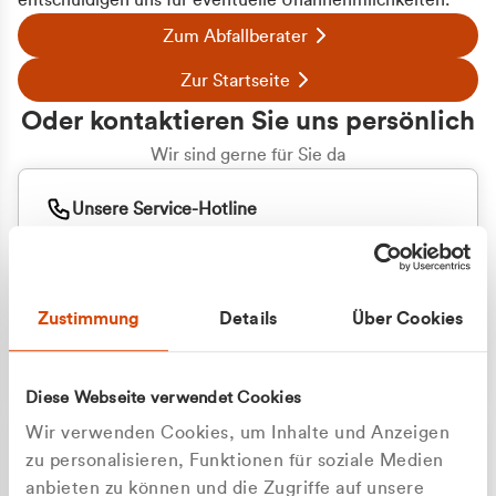
entschuldigen uns für eventuelle Unannehmlichkeiten.
Zum Abfallberater
Zur Startseite
Oder kontaktieren Sie uns persönlich
Wir sind gerne für Sie da
Unsere Service-Hotline
+49 2162 3769000
Mo. - Fr. 08.00 - 16:30 Uhr
Whatsapp
+49 177 8376058
Zustimmung
Details
Über Cookies
Sie benötigen ein individuelles Angebot?
Unverbindliche Anfrage stellen
Diese Webseite verwendet Cookies
Wir verwenden Cookies, um Inhalte und Anzeigen
zu personalisieren, Funktionen für soziale Medien
anbieten zu können und die Zugriffe auf unsere