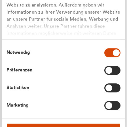
Website zu analysieren. Außerdem geben wir
Informationen zu Ihrer Verwendung unserer Website
an unsere Partner für soziale Medien, Werbung und
Analysen weiter. Unsere Partner führen diese
Apilash Balanesan
Informationen möglicherweise mit weiteren Daten
Vertrieb - Gewerbekunden
zusammen, die Sie ihnen bereitgestellt haben oder
0216 237 69050
Einwilligungsauswahl
die sie im Rahmen Ihrer Nutzung der Dienste
Notwendig
gesammelt haben.
Präferenzen
Statistiken
Julian Marek
Marketing
Vertrieb - Privatkunden
0216 237 69000