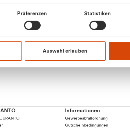
Präferenzen
Statistiken
Apilash Balanes
Vertrieb - Gewerbeku
0216 237 69050
Auswahl erlauben
RANTO
Informationen
 CURANTO
Gewerbeabfallordnung
er
Gutscheinbedingungen