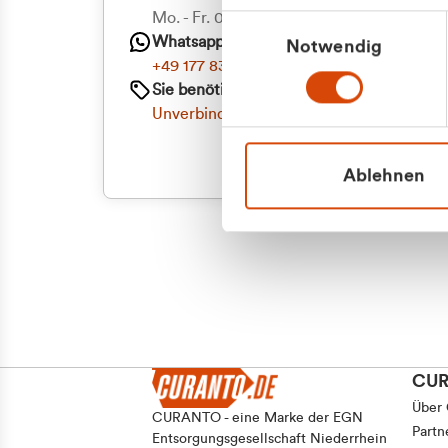
Mo. - Fr. 08.00 - 16:30 Uhr
Einwilligungsauswahl
Whatsapp
Notwendig
+49 177 8376058
Sie benötigen ein individuelles Angebot?
Unverbindliche Anfrage stellen
Ablehnen
CU
Über
CURANTO - eine Marke der EGN
Partn
Entsorgungsgesellschaft Niederrhein