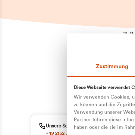
Es is
erneu
Falls
Suppo
Zustimmung
aufge
Unann
Zum
Diese Webseite verwendet C
Oder
Wir verwenden Cookies, um
zu können und die Zugriff
Verwendung unserer Websi
Partner führen diese Info
Unsere Service-Hotline
haben oder die sie im Ra
+49 2162 3769000