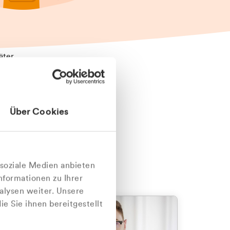
äter
Über Cookies
nlich
 soziale Medien anbieten
nformationen zu Ihrer
alysen weiter. Unsere
e Sie ihnen bereitgestellt