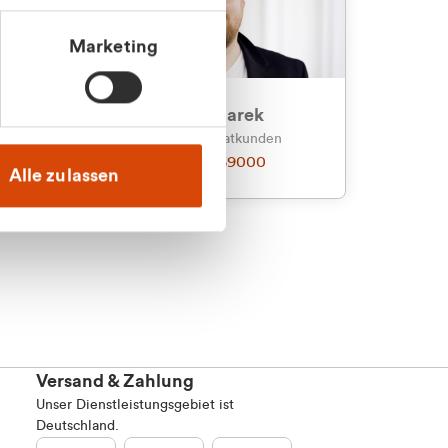
Marketing
an
Julian Marek
nden
Vertrieb - Privatkunden
0216 237 69000
Alle zulassen
Versand & Zahlung
Unser Dienstleistungsgebiet ist
Deutschland.