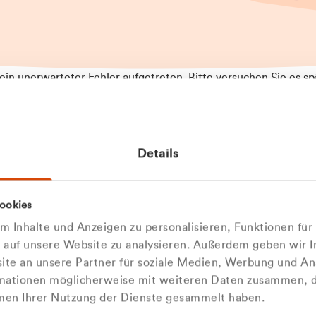
t ein unerwarteter Fehler aufgetreten. Bitte versuchen Sie es sp
t.
 das Problem weiterhin besteht, kontaktieren Sie bitte unseren
rt und geben Sie, falls möglich, weitere Informationen zum
Details
tretenen Fehler an. Wir entschuldigen uns für eventuelle
ehmlichkeiten.
 Abfallberater
Zur Startseite
ookies
 kontaktieren Sie uns persö
 Inhalte und Anzeigen zu personalisieren, Funktionen für
e auf unsere Website zu analysieren. Außerdem geben wir I
Wir sind gerne für Sie da
te an unsere Partner für soziale Medien, Werbung und An
rmationen möglicherweise mit weiteren Daten zusammen, di
hmen Ihrer Nutzung der Dienste gesammelt haben.