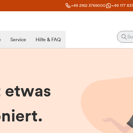
+49 2162 3769000
+49 177 83
e
Service
Hilfe & FAQ
t etwas
niert.