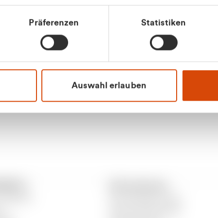
tkunde (inkl. MwSt.)
Präferenzen
Statistiken
tskunde (exkl. MwSt.)
Apilash Balanes
Vertrieb - Gewerbeku
0216 237 69050
Auswahl erlauben
RANTO
Informationen
 CURANTO
Gewerbeabfallordnung
er
Gutscheinbedingungen