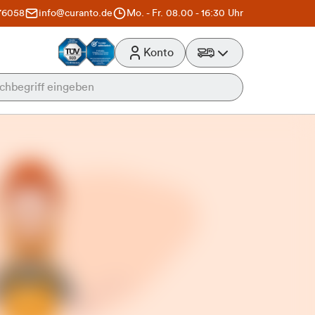
76058
info@curanto.de
Mo. - Fr. 08.00 - 16:30 Uhr
Konto