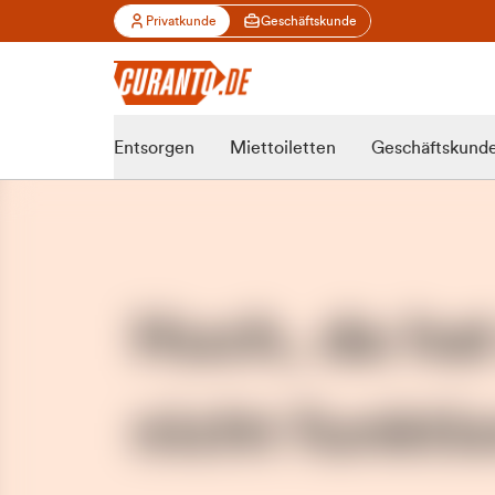
Privatkunde
Geschäftskunde
Entsorgen
Miettoiletten
Geschäftskund
Huch, da ha
nicht funktio