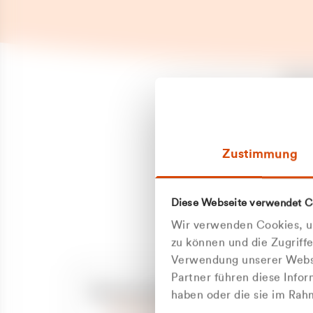
Es is
erneu
Falls
Suppo
Zustimmung
aufge
Unann
Zum
Diese Webseite verwendet C
Z
Oder
Wir verwenden Cookies, um
Kun
zu können und die Zugriff
Verwendung unserer Websi
Partner führen diese Info
ge
Unsere Service-Hotline
haben oder die sie im Ra
+49 2162 3769000