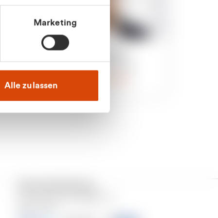
Marketing
an
Julian Marek
nden
Vertrieb - Privatkunden
0216 237 69000
Alle zulassen
Versand & Zahlung
Unser Dienstleistungsgebiet ist
Deutschland.