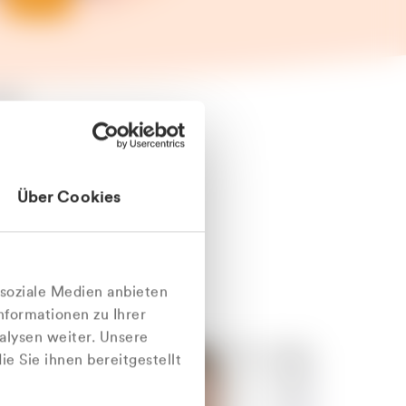
äter
Über Cookies
nlich
 soziale Medien anbieten
nformationen zu Ihrer
alysen weiter. Unsere
e Sie ihnen bereitgestellt