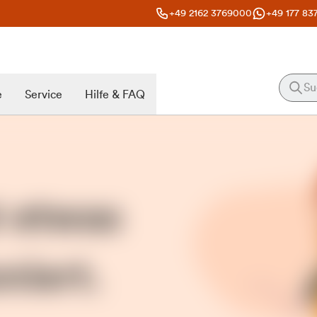
+49 2162 3769000
+49 177 83
e
Service
Hilfe & FAQ
t etwas
niert.