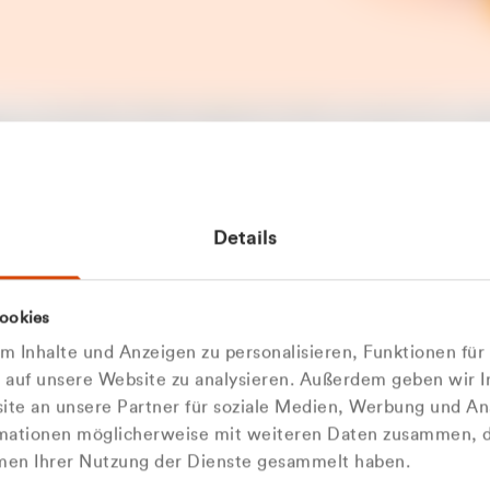
t ein unerwarteter Fehler aufgetreten. Bitte versuchen Sie es sp
t.
 das Problem weiterhin besteht, kontaktieren Sie bitte unseren
rt und geben Sie, falls möglich, weitere Informationen zum
Details
tretenen Fehler an. Wir entschuldigen uns für eventuelle
ehmlichkeiten.
 Abfallberater
Zur Startseite
ookies
u welcher
 kontaktieren Sie uns persö
 Inhalte und Anzeigen zu personalisieren, Funktionen für
dengruppe
e auf unsere Website zu analysieren. Außerdem geben wir I
Wir sind gerne für Sie da
te an unsere Partner für soziale Medien, Werbung und An
rmationen möglicherweise mit weiteren Daten zusammen, di
hören Sie?
hmen Ihrer Nutzung der Dienste gesammelt haben.