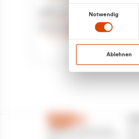
Priva
Mo. - Fr. 08.00 - 16:30 Uhr
Einwilligungsauswahl
Whatsapp
Notwendig
Geschäf
+49 177 8376058
Sie benötigen ein individuelles Angebot?
Unverbindliche Anfrage stellen
Ablehnen
CU
Über
CURANTO - eine Marke der EGN
Partn
Entsorgungsgesellschaft Niederrhein