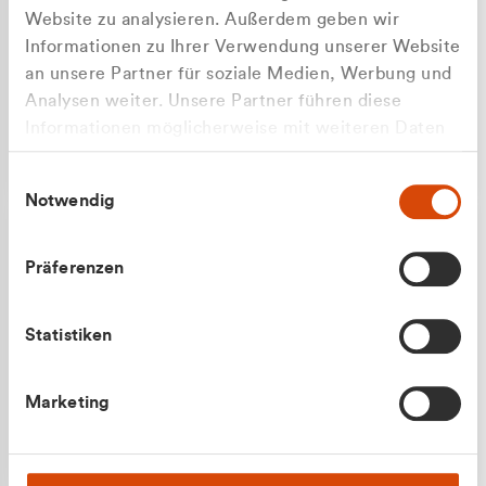
Website zu analysieren. Außerdem geben wir
Informationen zu Ihrer Verwendung unserer Website
an unsere Partner für soziale Medien, Werbung und
Analysen weiter. Unsere Partner führen diese
Apilash Balanesan
Informationen möglicherweise mit weiteren Daten
Vertrieb - Gewerbekunden
Zu welcher Kundengruppe
zusammen, die Sie ihnen bereitgestellt haben oder
0216 237 69050
Einwilligungsauswahl
die sie im Rahmen Ihrer Nutzung der Dienste
gehören Sie?
Notwendig
gesammelt haben.
Privatkunde (inkl. MwSt.)
Präferenzen
Geschäftskunde (exkl. MwSt.)
Statistiken
Julian Marek
Marketing
Vertrieb - Privatkunden
0216 237 69000