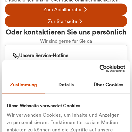
entschuldigen uns für eventuelle Unannehmlichkeiten.
Zum Abfallberater
Zur Startseite
Oder kontaktieren Sie uns persönlich
Wir sind gerne für Sie da
Unsere Service-Hotline
+49 2162 3769000
Mo. - Fr. 08.00 - 16:30 Uhr
Whatsapp
+49 177 8376058
Zustimmung
Details
Über Cookies
Sie benötigen ein individuelles Angebot?
Unverbindliche Anfrage stellen
Diese Webseite verwendet Cookies
Wir verwenden Cookies, um Inhalte und Anzeigen
zu personalisieren, Funktionen für soziale Medien
anbieten zu können und die Zugriffe auf unsere