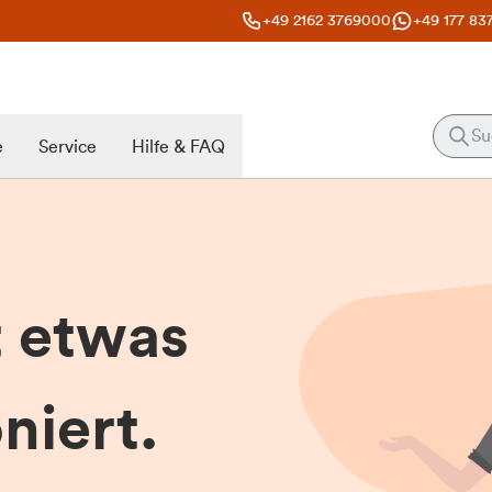
+49 2162 3769000
+49 177 83
e
Service
Hilfe & FAQ
t etwas
niert.