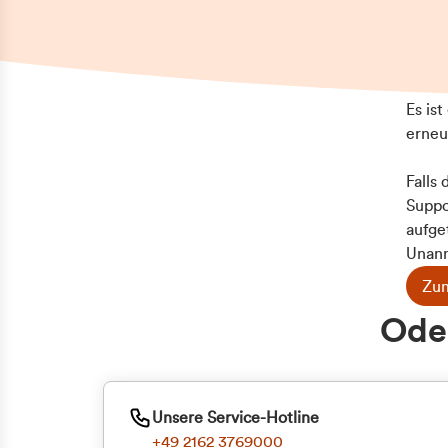
Es is
erneu
Falls
Suppo
aufge
Unann
Zum
Z
Oder
Kun
ge
Unsere Service-Hotline
+49 2162 3769000