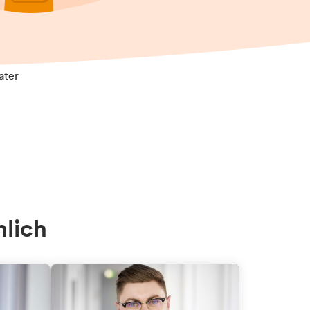
äter
nlich