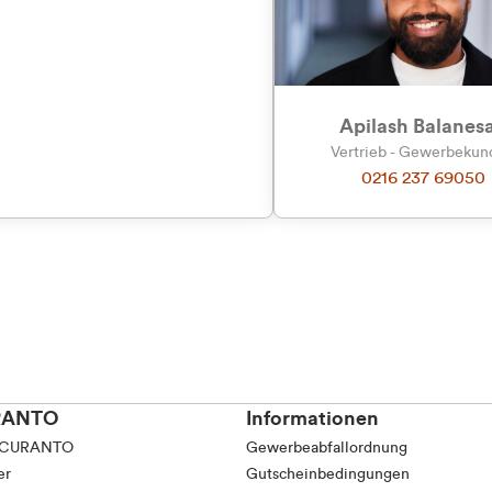
tkunde (inkl. MwSt.)
tskunde (exkl. MwSt.)
Apilash Balanes
Vertrieb - Gewerbeku
0216 237 69050
RANTO
Informationen
 CURANTO
Gewerbeabfallordnung
er
Gutscheinbedingungen