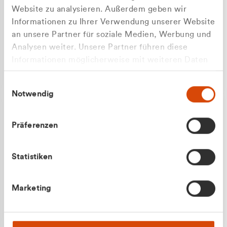
Website zu analysieren. Außerdem geben wir
Informationen zu Ihrer Verwendung unserer Website
an unsere Partner für soziale Medien, Werbung und
Analysen weiter. Unsere Partner führen diese
Apilash Balanesan
Informationen möglicherweise mit weiteren Daten
Vertrieb - Gewerbekunden
zusammen, die Sie ihnen bereitgestellt haben oder
0216 237 69050
Einwilligungsauswahl
die sie im Rahmen Ihrer Nutzung der Dienste
Notwendig
gesammelt haben.
Präferenzen
Statistiken
Julian Marek
Marketing
Vertrieb - Privatkunden
0216 237 69000