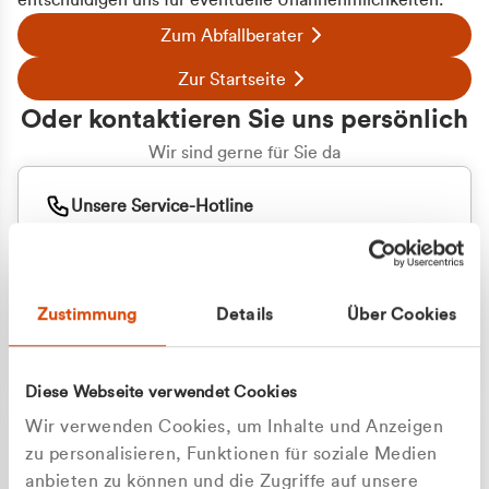
entschuldigen uns für eventuelle Unannehmlichkeiten.
Zum Abfallberater
Zur Startseite
Oder kontaktieren Sie uns persönlich
Wir sind gerne für Sie da
Unsere Service-Hotline
+49 2162 3769000
Mo. - Fr. 08.00 - 16:30 Uhr
Whatsapp
+49 177 8376058
Zustimmung
Details
Über Cookies
Sie benötigen ein individuelles Angebot?
Unverbindliche Anfrage stellen
Diese Webseite verwendet Cookies
Wir verwenden Cookies, um Inhalte und Anzeigen
zu personalisieren, Funktionen für soziale Medien
anbieten zu können und die Zugriffe auf unsere