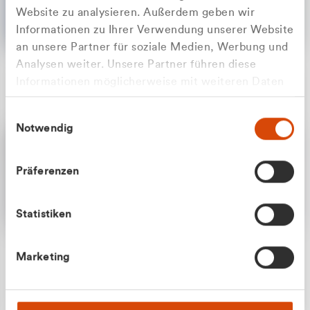
Website zu analysieren. Außerdem geben wir
Informationen zu Ihrer Verwendung unserer Website
an unsere Partner für soziale Medien, Werbung und
Analysen weiter. Unsere Partner führen diese
Apilash Balanesan
Informationen möglicherweise mit weiteren Daten
Vertrieb - Gewerbekunden
Zu welcher Kundengruppe
zusammen, die Sie ihnen bereitgestellt haben oder
0216 237 69050
Einwilligungsauswahl
die sie im Rahmen Ihrer Nutzung der Dienste
gehören Sie?
Notwendig
gesammelt haben.
Privatkunde (inkl. MwSt.)
Präferenzen
Geschäftskunde (exkl. MwSt.)
Statistiken
Julian Marek
Marketing
Vertrieb - Privatkunden
0216 237 69000