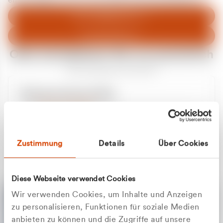
entschuldigen uns für eventuelle Unannehmlichkeiten.
Zum Abfallberater
Zur Startseite
Oder kontaktieren Sie uns persönlich
Wir sind gerne für Sie da
Unsere Service-Hotline
+49 2162 3769000
Mo. - Fr. 08.00 - 16:30 Uhr
Whatsapp
+49 177 8376058
Zustimmung
Details
Über Cookies
Sie benötigen ein individuelles Angebot?
Unverbindliche Anfrage stellen
Diese Webseite verwendet Cookies
Wir verwenden Cookies, um Inhalte und Anzeigen
zu personalisieren, Funktionen für soziale Medien
anbieten zu können und die Zugriffe auf unsere