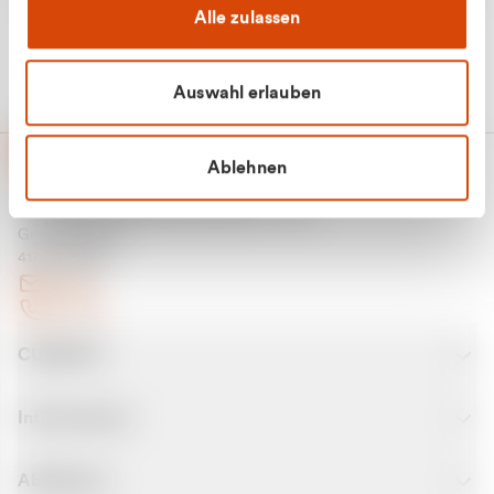
Alle zulassen
Auswahl erlauben
Ablehnen
CURANTO - eine Marke der EGN
Entsorgungsgesellschaft Niederrhein mbH
Greefsallee 1-5
41747 Viersen
E-Mail
Kontakt
CURANTO
Informationen
Abfallarten