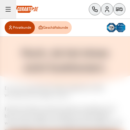
Privatkunde
Geschäftskunde
Huch, da hat etwas
nicht funktioniert.
Es ist ein unerwarteter Fehler aufgetreten. Bitte
versuchen Sie es später erneut.
Falls das Problem weiterhin besteht, kontaktieren Sie
bitte unseren Support und geben Sie, falls möglich,
weitere Informationen zum aufgetretenen Fehler an. Wir