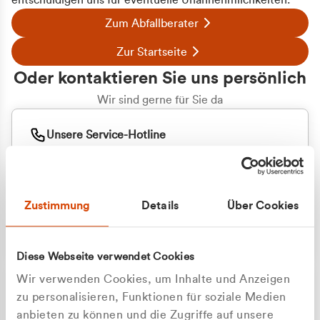
entschuldigen uns für eventuelle Unannehmlichkeiten.
Zum Abfallberater
Zur Startseite
Oder kontaktieren Sie uns persönlich
Wir sind gerne für Sie da
Unsere Service-Hotline
+49 2162 3769000
Mo. - Fr. 08.00 - 16:30 Uhr
Whatsapp
+49 177 8376058
Zustimmung
Details
Über Cookies
Sie benötigen ein individuelles Angebot?
Unverbindliche Anfrage stellen
Diese Webseite verwendet Cookies
Wir verwenden Cookies, um Inhalte und Anzeigen
zu personalisieren, Funktionen für soziale Medien
anbieten zu können und die Zugriffe auf unsere