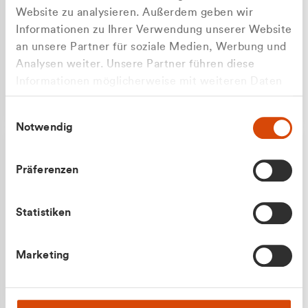
Website zu analysieren. Außerdem geben wir
Informationen zu Ihrer Verwendung unserer Website
an unsere Partner für soziale Medien, Werbung und
Analysen weiter. Unsere Partner führen diese
Apilash Balanesan
Informationen möglicherweise mit weiteren Daten
Vertrieb - Gewerbekunden
Zu welcher Kundengruppe
zusammen, die Sie ihnen bereitgestellt haben oder
0216 237 69050
Einwilligungsauswahl
die sie im Rahmen Ihrer Nutzung der Dienste
gehören Sie?
Notwendig
gesammelt haben.
Privatkunde (inkl. MwSt.)
Präferenzen
Geschäftskunde (exkl. MwSt.)
Statistiken
Julian Marek
Marketing
Vertrieb - Privatkunden
0216 237 69000