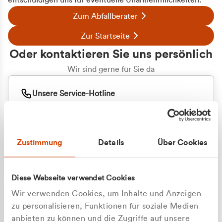
entschuldigen uns für eventuelle Unannehmlichkeiten.
Zum Abfallberater
Zur Startseite
Oder kontaktieren Sie uns persönlich
Wir sind gerne für Sie da
Unsere Service-Hotline
+49 2162 3769000
Mo. - Fr. 08.00 - 16:30 Uhr
Whatsapp
+49 177 8376058
Zustimmung
Details
Über Cookies
Sie benötigen ein individuelles Angebot?
Unverbindliche Anfrage stellen
Diese Webseite verwendet Cookies
Wir verwenden Cookies, um Inhalte und Anzeigen
zu personalisieren, Funktionen für soziale Medien
anbieten zu können und die Zugriffe auf unsere