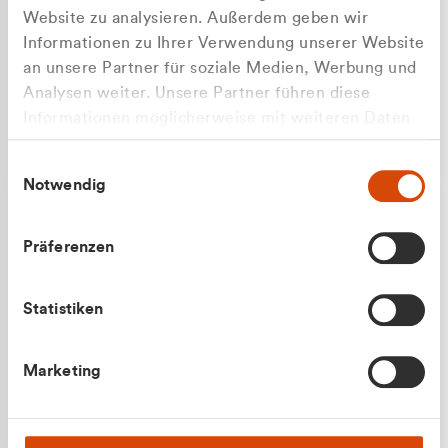
Website zu analysieren. Außerdem geben wir
Informationen zu Ihrer Verwendung unserer Website
an unsere Partner für soziale Medien, Werbung und
Analysen weiter. Unsere Partner führen diese
Apilash Balanesan
Informationen möglicherweise mit weiteren Daten
Vertrieb - Gewerbekunden
zusammen, die Sie ihnen bereitgestellt haben oder
0216 237 69050
Einwilligungsauswahl
die sie im Rahmen Ihrer Nutzung der Dienste
Notwendig
gesammelt haben.
Präferenzen
Statistiken
Julian Marek
Marketing
Vertrieb - Privatkunden
0216 237 69000