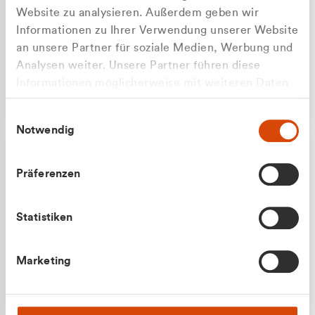
Website zu analysieren. Außerdem geben wir
Informationen zu Ihrer Verwendung unserer Website
an unsere Partner für soziale Medien, Werbung und
Analysen weiter. Unsere Partner führen diese
Apilash Balanesan
Informationen möglicherweise mit weiteren Daten
Vertrieb - Gewerbekunden
Zu welcher Kundengruppe
zusammen, die Sie ihnen bereitgestellt haben oder
0216 237 69050
Einwilligungsauswahl
die sie im Rahmen Ihrer Nutzung der Dienste
gehören Sie?
Notwendig
gesammelt haben.
Privatkunde (inkl. MwSt.)
Präferenzen
Geschäftskunde (exkl. MwSt.)
Statistiken
Julian Marek
Marketing
Vertrieb - Privatkunden
0216 237 69000