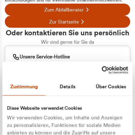
entschuldigen uns für eventuelle Unannehmlichkeiten.
Zum Abfallberater
Zur Startseite
Oder kontaktieren Sie uns persönlich
Wir sind gerne für Sie da
Unsere Service-Hotline
+49 2162 3769000
Mo. - Fr. 08.00 - 16:30 Uhr
Whatsapp
+49 177 8376058
Zustimmung
Details
Über Cookies
Sie benötigen ein individuelles Angebot?
Unverbindliche Anfrage stellen
Diese Webseite verwendet Cookies
Wir verwenden Cookies, um Inhalte und Anzeigen
zu personalisieren, Funktionen für soziale Medien
anbieten zu können und die Zugriffe auf unsere