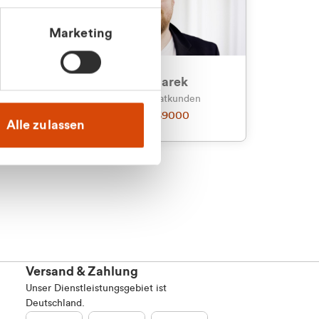
Marketing
an
Julian Marek
nden
Vertrieb - Privatkunden
0216 237 69000
Alle zulassen
Versand & Zahlung
Unser Dienstleistungsgebiet ist
Deutschland.