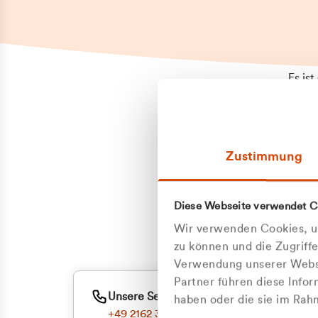
Es is
erneu
Falls
Suppo
Zustimmung
aufge
Unann
Zum
Diese Webseite verwendet C
Oder
Wir verwenden Cookies, um
zu können und die Zugriff
Verwendung unserer Websi
Partner führen diese Info
Unsere Service-Hotline
haben oder die sie im Ra
+49 2162 3769000