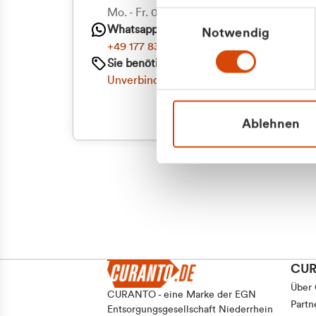
Mo. - Fr. 08.00 - 16:30 Uhr
Einwilligungsauswahl
Whatsapp
Notwendig
+49 177 8376058
Sie benötigen ein individuelles Angebot?
Unverbindliche Anfrage stellen
Ablehnen
CU
Über
CURANTO - eine Marke der EGN
Partn
Entsorgungsgesellschaft Niederrhein