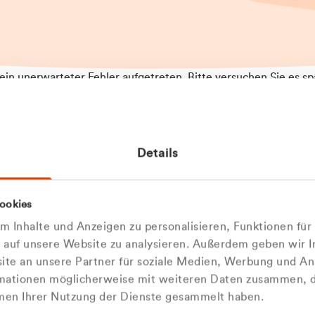
t ein unerwarteter Fehler aufgetreten. Bitte versuchen Sie es sp
t.
 das Problem weiterhin besteht, kontaktieren Sie bitte unseren
rt und geben Sie, falls möglich, weitere Informationen zum
Details
tretenen Fehler an. Wir entschuldigen uns für eventuelle
ehmlichkeiten.
 Abfallberater
Zur Startseite
ookies
 kontaktieren Sie uns persö
 Inhalte und Anzeigen zu personalisieren, Funktionen für
e auf unsere Website zu analysieren. Außerdem geben wir I
Wir sind gerne für Sie da
te an unsere Partner für soziale Medien, Werbung und An
rmationen möglicherweise mit weiteren Daten zusammen, di
hmen Ihrer Nutzung der Dienste gesammelt haben.