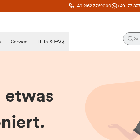
+49 2162 3769000
+49 177 83
e
Service
Hilfe & FAQ
t etwas
niert.