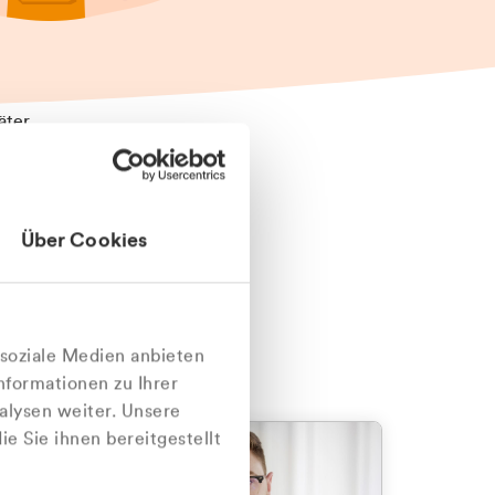
äter
Über Cookies
nlich
 soziale Medien anbieten
nformationen zu Ihrer
alysen weiter. Unsere
e Sie ihnen bereitgestellt