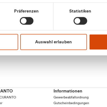
Präferenzen
Statistiken
Apilash Balanes
Vertrieb - Gewerbeku
0216 237 69050
Auswahl erlauben
RANTO
Informationen
 CURANTO
Gewerbeabfallordnung
er
Gutscheinbedingungen