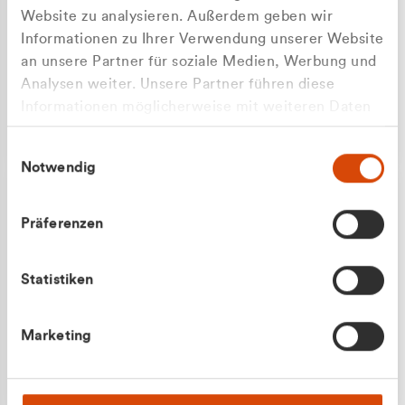
Website zu analysieren. Außerdem geben wir
Informationen zu Ihrer Verwendung unserer Website
an unsere Partner für soziale Medien, Werbung und
Analysen weiter. Unsere Partner führen diese
Apilash Balanesan
Informationen möglicherweise mit weiteren Daten
Vertrieb - Gewerbekunden
zusammen, die Sie ihnen bereitgestellt haben oder
0216 237 69050
Einwilligungsauswahl
die sie im Rahmen Ihrer Nutzung der Dienste
Notwendig
gesammelt haben.
Präferenzen
Statistiken
Julian Marek
Marketing
Vertrieb - Privatkunden
0216 237 69000