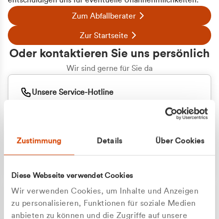
entschuldigen uns für eventuelle Unannehmlichkeiten.
Zum Abfallberater
Zur Startseite
Oder kontaktieren Sie uns persönlich
Wir sind gerne für Sie da
Unsere Service-Hotline
+49 2162 3769000
Mo. - Fr. 08.00 - 16:30 Uhr
Whatsapp
+49 177 8376058
Zustimmung
Details
Über Cookies
Sie benötigen ein individuelles Angebot?
Unverbindliche Anfrage stellen
Diese Webseite verwendet Cookies
Wir verwenden Cookies, um Inhalte und Anzeigen
zu personalisieren, Funktionen für soziale Medien
anbieten zu können und die Zugriffe auf unsere