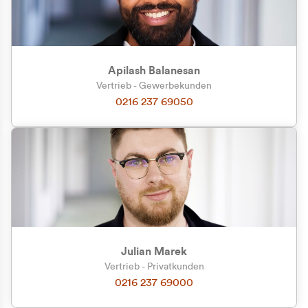
Apilash Balanesan
Vertrieb - Gewerbekunden
Zu welcher Kundengruppe
0216 237 69050
gehören Sie?
Privatkunde (inkl. MwSt.)
Geschäftskunde (exkl. MwSt.)
Julian Marek
Vertrieb - Privatkunden
0216 237 69000