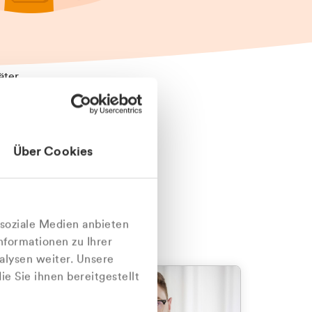
äter
Über Cookies
nlich
 soziale Medien anbieten
nformationen zu Ihrer
alysen weiter. Unsere
e Sie ihnen bereitgestellt