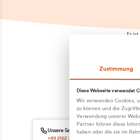
Es is
erneu
Falls
Suppo
Zustimmung
aufge
Unann
Zum
Diese Webseite verwendet C
Oder
Wir verwenden Cookies, um
zu können und die Zugriff
Verwendung unserer Websi
Partner führen diese Info
Unsere Service-Hotline
haben oder die sie im Ra
+49 2162 3769000