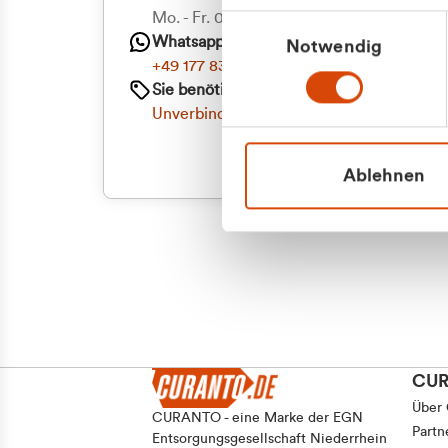
Mo. - Fr. 08.00 - 16:30 Uhr
Einwilligungsauswahl
Whatsapp
Notwendig
+49 177 8376058
Sie benötigen ein individuelles Angebot?
Unverbindliche Anfrage stellen
Ablehnen
CU
Über
CURANTO - eine Marke der EGN
Partn
Entsorgungsgesellschaft Niederrhein