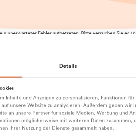
t ein unerwarteter Fehler aufgetreten. Bitte versuchen Sie es sp
t.
 das Problem weiterhin besteht, kontaktieren Sie bitte unseren
rt und geben Sie, falls möglich, weitere Informationen zum
Details
tretenen Fehler an. Wir entschuldigen uns für eventuelle
ehmlichkeiten.
 Abfallberater
Zur Startseite
ookies
 kontaktieren Sie uns persö
 Inhalte und Anzeigen zu personalisieren, Funktionen für
e auf unsere Website zu analysieren. Außerdem geben wir I
Wir sind gerne für Sie da
te an unsere Partner für soziale Medien, Werbung und An
rmationen möglicherweise mit weiteren Daten zusammen, di
hmen Ihrer Nutzung der Dienste gesammelt haben.