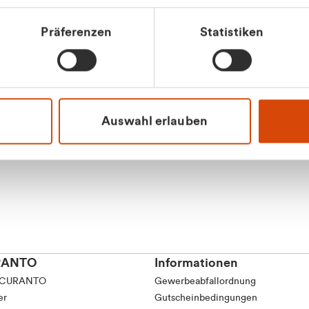
Präferenzen
Statistiken
Apilash Balanes
Vertrieb - Gewerbeku
0216 237 69050
Auswahl erlauben
RANTO
Informationen
 CURANTO
Gewerbeabfallordnung
er
Gutscheinbedingungen