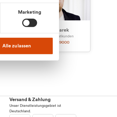
Marketing
an
Julian Marek
nden
Vertrieb - Privatkunden
0216 237 69000
Alle zulassen
Versand & Zahlung
Unser Dienstleistungsgebiet ist
Deutschland.