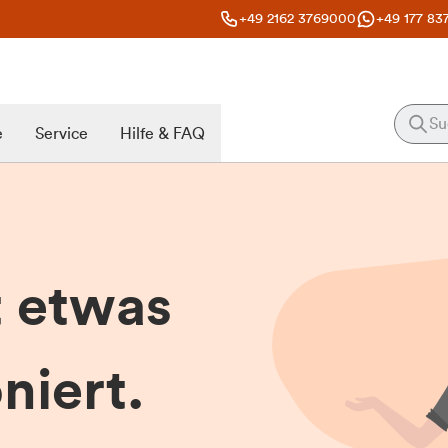
+49 2162 3769000
+49 177 83
e
Service
Hilfe & FAQ
t etwas
niert.