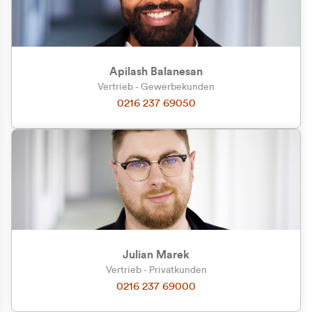
Apilash Balanesan
Vertrieb - Gewerbekunden
Zu welcher Kundengruppe
0216 237 69050
gehören Sie?
Privatkunde (inkl. MwSt.)
Geschäftskunde (exkl. MwSt.)
Julian Marek
Vertrieb - Privatkunden
0216 237 69000