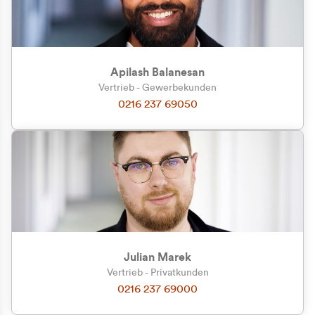
Apilash Balanesan
Vertrieb - Gewerbekunden
Zu welcher Kundengruppe
0216 237 69050
gehören Sie?
Privatkunde (inkl. MwSt.)
Geschäftskunde (exkl. MwSt.)
Julian Marek
Vertrieb - Privatkunden
0216 237 69000