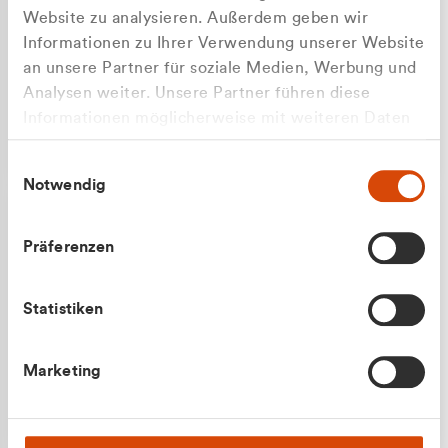
Website zu analysieren. Außerdem geben wir
Informationen zu Ihrer Verwendung unserer Website
an unsere Partner für soziale Medien, Werbung und
Analysen weiter. Unsere Partner führen diese
Apilash Balanesan
Informationen möglicherweise mit weiteren Daten
Vertrieb - Gewerbekunden
Zu welcher Kundengruppe
zusammen, die Sie ihnen bereitgestellt haben oder
0216 237 69050
Einwilligungsauswahl
die sie im Rahmen Ihrer Nutzung der Dienste
gehören Sie?
Notwendig
gesammelt haben.
Privatkunde (inkl. MwSt.)
Präferenzen
Geschäftskunde (exkl. MwSt.)
Statistiken
Julian Marek
Marketing
Vertrieb - Privatkunden
0216 237 69000