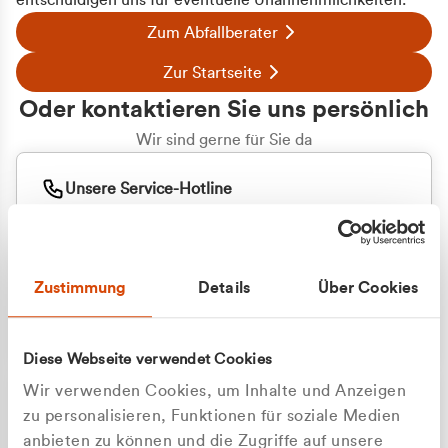
entschuldigen uns für eventuelle Unannehmlichkeiten.
Zum Abfallberater
Zur Startseite
Oder kontaktieren Sie uns persönlich
Wir sind gerne für Sie da
Unsere Service-Hotline
+49 2162 3769000
Mo. - Fr. 08.00 - 16:30 Uhr
Whatsapp
+49 177 8376058
Zustimmung
Details
Über Cookies
Sie benötigen ein individuelles Angebot?
Unverbindliche Anfrage stellen
Diese Webseite verwendet Cookies
Wir verwenden Cookies, um Inhalte und Anzeigen
zu personalisieren, Funktionen für soziale Medien
anbieten zu können und die Zugriffe auf unsere