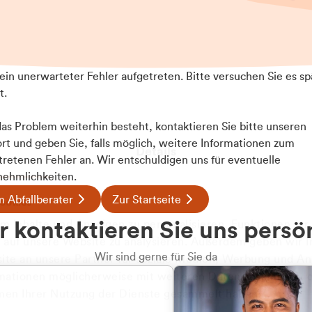
t ein unerwarteter Fehler aufgetreten. Bitte versuchen Sie es sp
t.
 das Problem weiterhin besteht, kontaktieren Sie bitte unseren
rt und geben Sie, falls möglich, weitere Informationen zum
Details
tretenen Fehler an. Wir entschuldigen uns für eventuelle
ehmlichkeiten.
 Abfallberater
Zur Startseite
ookies
 kontaktieren Sie uns persö
 Inhalte und Anzeigen zu personalisieren, Funktionen für
e auf unsere Website zu analysieren. Außerdem geben wir I
Wir sind gerne für Sie da
te an unsere Partner für soziale Medien, Werbung und An
rmationen möglicherweise mit weiteren Daten zusammen, di
hmen Ihrer Nutzung der Dienste gesammelt haben.