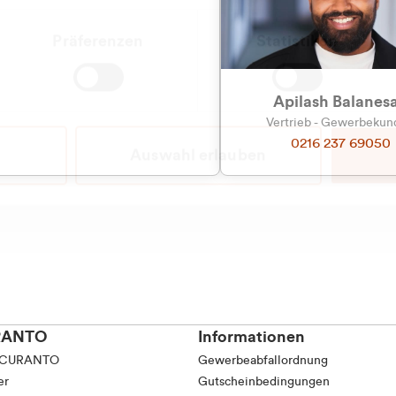
Präferenzen
Statistiken
Apilash Balanes
Vertrieb - Gewerbeku
0216 237 69050
Auswahl erlauben
RANTO
Informationen
 CURANTO
Gewerbeabfallordnung
er
Gutscheinbedingungen