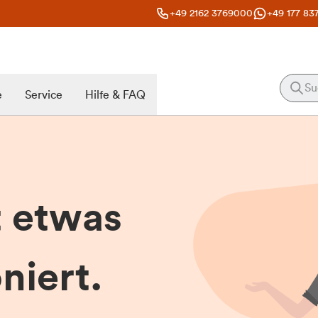
+49 2162 3769000
+49 177 83
e
Service
Hilfe & FAQ
t etwas
niert.