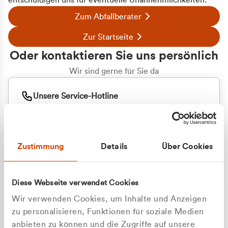
entschuldigen uns für eventuelle Unannehmlichkeiten.
Zum Abfallberater
Zur Startseite
Oder kontaktieren Sie uns persönlich
Wir sind gerne für Sie da
Unsere Service-Hotline
+49 2162 3769000
Mo. - Fr. 08.00 - 16:30 Uhr
Whatsapp
+49 177 8376058
Zustimmung
Details
Über Cookies
Sie benötigen ein individuelles Angebot?
Unverbindliche Anfrage stellen
Diese Webseite verwendet Cookies
Wir verwenden Cookies, um Inhalte und Anzeigen
zu personalisieren, Funktionen für soziale Medien
anbieten zu können und die Zugriffe auf unsere