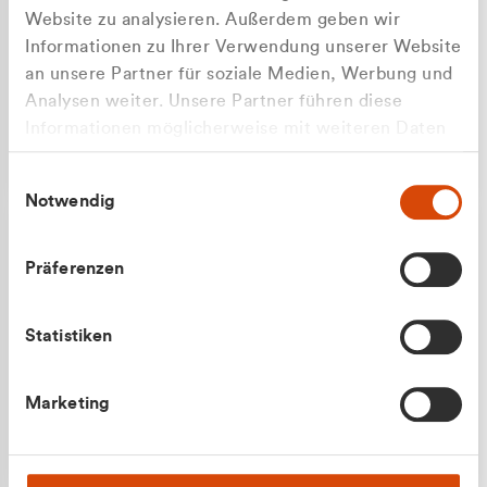
Website zu analysieren. Außerdem geben wir
Informationen zu Ihrer Verwendung unserer Website
an unsere Partner für soziale Medien, Werbung und
Analysen weiter. Unsere Partner führen diese
Apilash Balanesan
Informationen möglicherweise mit weiteren Daten
Vertrieb - Gewerbekunden
Zu welcher Kundengruppe
zusammen, die Sie ihnen bereitgestellt haben oder
0216 237 69050
Einwilligungsauswahl
die sie im Rahmen Ihrer Nutzung der Dienste
gehören Sie?
Notwendig
gesammelt haben.
Privatkunde (inkl. MwSt.)
Präferenzen
Geschäftskunde (exkl. MwSt.)
Statistiken
Julian Marek
Marketing
Vertrieb - Privatkunden
0216 237 69000