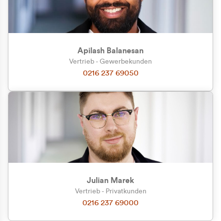
Apilash Balanesan
Vertrieb - Gewerbekunden
Zu welcher Kundengruppe
0216 237 69050
gehören Sie?
Privatkunde (inkl. MwSt.)
Geschäftskunde (exkl. MwSt.)
Julian Marek
Vertrieb - Privatkunden
0216 237 69000