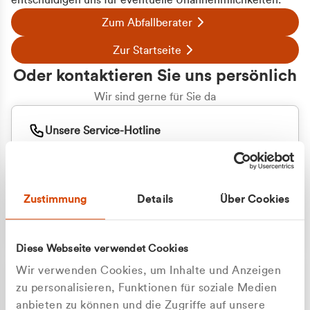
entschuldigen uns für eventuelle Unannehmlichkeiten.
Zum Abfallberater
Zur Startseite
Oder kontaktieren Sie uns persönlich
Wir sind gerne für Sie da
Unsere Service-Hotline
+49 2162 3769000
Mo. - Fr. 08.00 - 16:30 Uhr
Whatsapp
+49 177 8376058
Zustimmung
Details
Über Cookies
Sie benötigen ein individuelles Angebot?
Unverbindliche Anfrage stellen
Diese Webseite verwendet Cookies
Wir verwenden Cookies, um Inhalte und Anzeigen
zu personalisieren, Funktionen für soziale Medien
anbieten zu können und die Zugriffe auf unsere