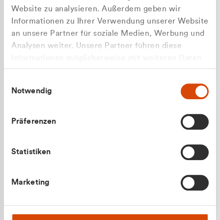
Website zu analysieren. Außerdem geben wir
Informationen zu Ihrer Verwendung unserer Website
an unsere Partner für soziale Medien, Werbung und
Analysen weiter. Unsere Partner führen diese
Apilash Balanesan
Informationen möglicherweise mit weiteren Daten
Vertrieb - Gewerbekunden
Zu welcher Kundengruppe
zusammen, die Sie ihnen bereitgestellt haben oder
0216 237 69050
Einwilligungsauswahl
die sie im Rahmen Ihrer Nutzung der Dienste
gehören Sie?
Notwendig
gesammelt haben.
Privatkunde (inkl. MwSt.)
Präferenzen
Geschäftskunde (exkl. MwSt.)
Statistiken
Julian Marek
Marketing
Vertrieb - Privatkunden
0216 237 69000