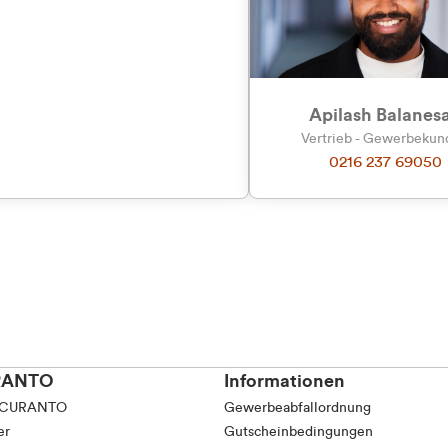
tkunde (inkl. MwSt.)
tskunde (exkl. MwSt.)
Apilash Balanes
Vertrieb - Gewerbeku
0216 237 69050
RANTO
Informationen
 CURANTO
Gewerbeabfallordnung
er
Gutscheinbedingungen