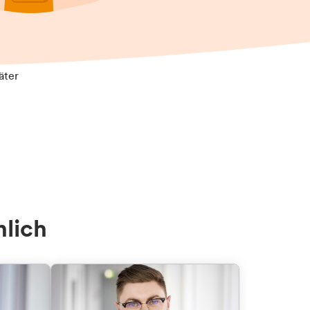
äter
nlich