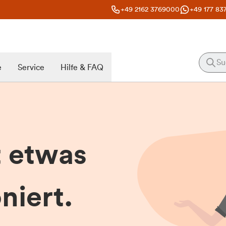
+49 2162 3769000
+49 177 83
e
Service
Hilfe & FAQ
t etwas
niert.