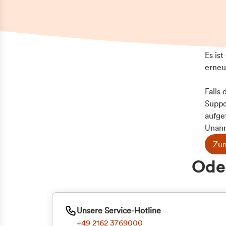
Es is
erneu
Falls
Suppo
aufge
Unann
Zum
Z
Oder
Kun
ge
Unsere Service-Hotline
+49 2162 3769000