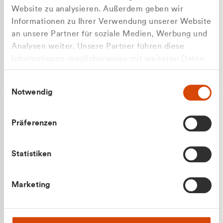
Website zu analysieren. Außerdem geben wir
Informationen zu Ihrer Verwendung unserer Website
an unsere Partner für soziale Medien, Werbung und
Analysen weiter. Unsere Partner führen diese
Apilash Balanesan
Informationen möglicherweise mit weiteren Daten
Vertrieb - Gewerbekunden
zusammen, die Sie ihnen bereitgestellt haben oder
0216 237 69050
Einwilligungsauswahl
die sie im Rahmen Ihrer Nutzung der Dienste
Notwendig
gesammelt haben.
Präferenzen
Statistiken
Julian Marek
Marketing
Vertrieb - Privatkunden
0216 237 69000