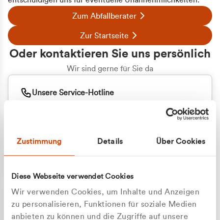
entschuldigen uns für eventuelle Unannehmlichkeiten.
Zum Abfallberater
Zur Startseite
Oder kontaktieren Sie uns persönlich
Wir sind gerne für Sie da
Unsere Service-Hotline
+49 2162 3769000
Mo. - Fr. 08.00 - 16:30 Uhr
Whatsapp
+49 177 8376058
Zustimmung
Details
Über Cookies
Sie benötigen ein individuelles Angebot?
Unverbindliche Anfrage stellen
Diese Webseite verwendet Cookies
Wir verwenden Cookies, um Inhalte und Anzeigen
zu personalisieren, Funktionen für soziale Medien
anbieten zu können und die Zugriffe auf unsere