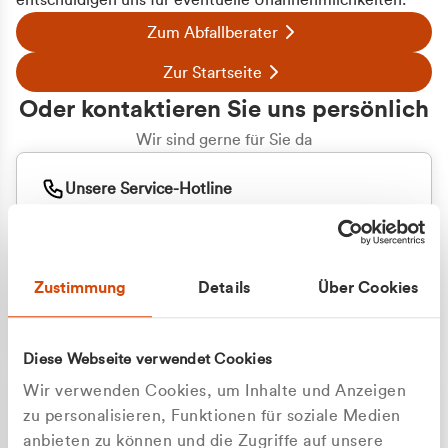
entschuldigen uns für eventuelle Unannehmlichkeiten.
Zum Abfallberater
Zur Startseite
Oder kontaktieren Sie uns persönlich
Wir sind gerne für Sie da
Unsere Service-Hotline
+49 2162 3769000
Mo. - Fr. 08.00 - 16:30 Uhr
Whatsapp
+49 177 8376058
Zustimmung
Details
Über Cookies
Sie benötigen ein individuelles Angebot?
Unverbindliche Anfrage stellen
Diese Webseite verwendet Cookies
Wir verwenden Cookies, um Inhalte und Anzeigen
zu personalisieren, Funktionen für soziale Medien
anbieten zu können und die Zugriffe auf unsere