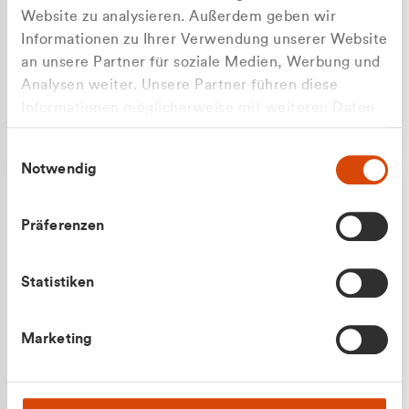
Website zu analysieren. Außerdem geben wir
Informationen zu Ihrer Verwendung unserer Website
an unsere Partner für soziale Medien, Werbung und
Analysen weiter. Unsere Partner führen diese
Apilash Balanesan
Informationen möglicherweise mit weiteren Daten
Vertrieb - Gewerbekunden
Zu welcher Kundengruppe
zusammen, die Sie ihnen bereitgestellt haben oder
0216 237 69050
Einwilligungsauswahl
die sie im Rahmen Ihrer Nutzung der Dienste
gehören Sie?
Notwendig
gesammelt haben.
Privatkunde (inkl. MwSt.)
Präferenzen
Geschäftskunde (exkl. MwSt.)
Statistiken
Julian Marek
Marketing
Vertrieb - Privatkunden
0216 237 69000