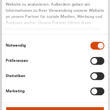
Website zu analysieren. Außerdem geben wir
Informationen zu Ihrer Verwendung unserer Website
an unsere Partner für soziale Medien, Werbung und
Analysen weiter. Unsere Partner führen diese
Apilash Balanesan
Informationen möglicherweise mit weiteren Daten
Vertrieb - Gewerbekunden
zusammen, die Sie ihnen bereitgestellt haben oder
0216 237 69050
Einwilligungsauswahl
die sie im Rahmen Ihrer Nutzung der Dienste
Notwendig
gesammelt haben.
Präferenzen
Statistiken
Julian Marek
Marketing
Vertrieb - Privatkunden
0216 237 69000