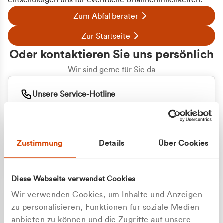
entschuldigen uns für eventuelle Unannehmlichkeiten.
Zum Abfallberater
Zur Startseite
Oder kontaktieren Sie uns persönlich
Wir sind gerne für Sie da
Unsere Service-Hotline
+49 2162 3769000
Mo. - Fr. 08.00 - 16:30 Uhr
Whatsapp
+49 177 8376058
Zustimmung
Details
Über Cookies
Sie benötigen ein individuelles Angebot?
Unverbindliche Anfrage stellen
Diese Webseite verwendet Cookies
Wir verwenden Cookies, um Inhalte und Anzeigen
zu personalisieren, Funktionen für soziale Medien
anbieten zu können und die Zugriffe auf unsere