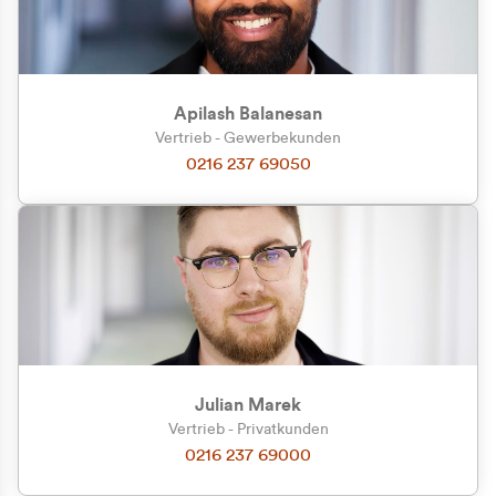
Apilash Balanesan
Vertrieb - Gewerbekunden
Zu welcher Kundengruppe
0216 237 69050
gehören Sie?
Privatkunde (inkl. MwSt.)
Geschäftskunde (exkl. MwSt.)
Julian Marek
Vertrieb - Privatkunden
0216 237 69000