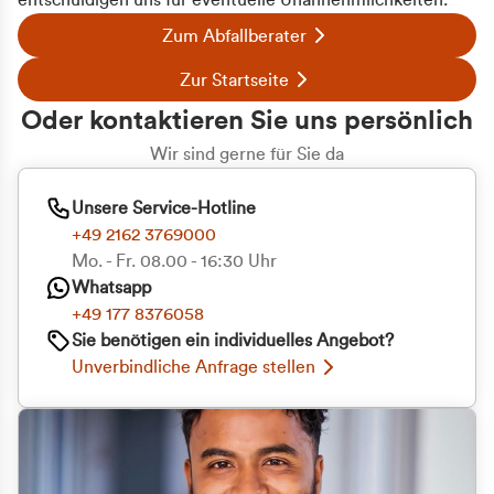
entschuldigen uns für eventuelle Unannehmlichkeiten.
Zum Abfallberater
Zur Startseite
Oder kontaktieren Sie uns persönlich
Wir sind gerne für Sie da
Unsere Service-Hotline
+49 2162 3769000
Mo. - Fr. 08.00 - 16:30 Uhr
Whatsapp
+49 177 8376058
Zustimmung
Details
Über Cookies
Sie benötigen ein individuelles Angebot?
Unverbindliche Anfrage stellen
Diese Webseite verwendet Cookies
Wir verwenden Cookies, um Inhalte und Anzeigen
zu personalisieren, Funktionen für soziale Medien
anbieten zu können und die Zugriffe auf unsere