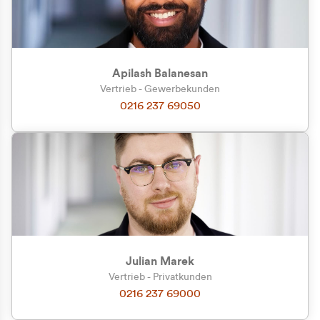
Apilash Balanesan
Vertrieb - Gewerbekunden
Zu welcher Kundengruppe
0216 237 69050
gehören Sie?
Privatkunde (inkl. MwSt.)
Geschäftskunde (exkl. MwSt.)
Julian Marek
Vertrieb - Privatkunden
0216 237 69000