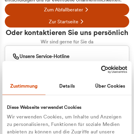
entschuldigen uns für eventuelle Unannehmlichkeiten.
Zum Abfallberater
Zur Startseite
Oder kontaktieren Sie uns persönlich
Wir sind gerne für Sie da
Unsere Service-Hotline
+49 2162 3769000
Mo. - Fr. 08.00 - 16:30 Uhr
Whatsapp
+49 177 8376058
Zustimmung
Details
Über Cookies
Sie benötigen ein individuelles Angebot?
Unverbindliche Anfrage stellen
Diese Webseite verwendet Cookies
Wir verwenden Cookies, um Inhalte und Anzeigen
zu personalisieren, Funktionen für soziale Medien
anbieten zu können und die Zugriffe auf unsere