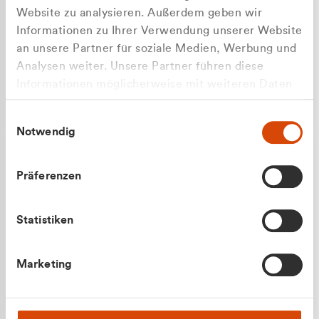
Website zu analysieren. Außerdem geben wir
Informationen zu Ihrer Verwendung unserer Website
an unsere Partner für soziale Medien, Werbung und
Analysen weiter. Unsere Partner führen diese
Apilash Balanesan
Informationen möglicherweise mit weiteren Daten
Vertrieb - Gewerbekunden
Zu welcher Kundengruppe
zusammen, die Sie ihnen bereitgestellt haben oder
0216 237 69050
Einwilligungsauswahl
die sie im Rahmen Ihrer Nutzung der Dienste
gehören Sie?
Notwendig
gesammelt haben.
Privatkunde (inkl. MwSt.)
Präferenzen
Geschäftskunde (exkl. MwSt.)
Statistiken
Julian Marek
Marketing
Vertrieb - Privatkunden
0216 237 69000