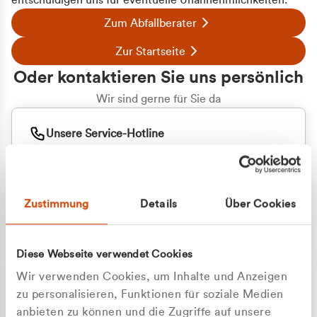
entschuldigen uns für eventuelle Unannehmlichkeiten.
Zum Abfallberater
Zur Startseite
Oder kontaktieren Sie uns persönlich
Wir sind gerne für Sie da
Unsere Service-Hotline
+49 2162 3769000
Mo. - Fr. 08.00 - 16:30 Uhr
Whatsapp
+49 177 8376058
Zustimmung
Details
Über Cookies
Sie benötigen ein individuelles Angebot?
Unverbindliche Anfrage stellen
Diese Webseite verwendet Cookies
Wir verwenden Cookies, um Inhalte und Anzeigen
zu personalisieren, Funktionen für soziale Medien
anbieten zu können und die Zugriffe auf unsere