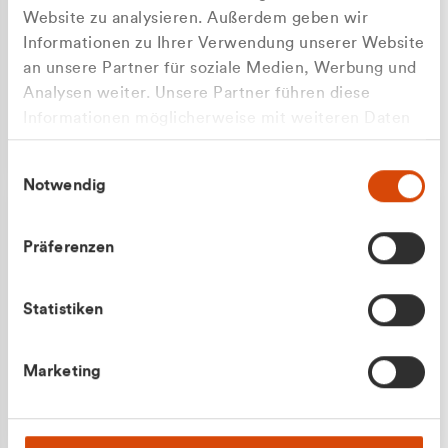
Website zu analysieren. Außerdem geben wir
Informationen zu Ihrer Verwendung unserer Website
an unsere Partner für soziale Medien, Werbung und
Analysen weiter. Unsere Partner führen diese
Apilash Balanesan
Informationen möglicherweise mit weiteren Daten
Vertrieb - Gewerbekunden
Zu welcher Kundengruppe
zusammen, die Sie ihnen bereitgestellt haben oder
0216 237 69050
Einwilligungsauswahl
die sie im Rahmen Ihrer Nutzung der Dienste
gehören Sie?
Notwendig
gesammelt haben.
Privatkunde (inkl. MwSt.)
Präferenzen
Geschäftskunde (exkl. MwSt.)
Statistiken
Julian Marek
Marketing
Vertrieb - Privatkunden
0216 237 69000