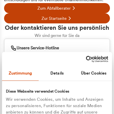
entschuldigen uns für eventuelle Unannehmlichkeiten.
Zum Abfallberater
Zur Startseite
Oder kontaktieren Sie uns persönlich
Wir sind gerne für Sie da
Unsere Service-Hotline
+49 2162 3769000
Mo. - Fr. 08.00 - 16:30 Uhr
Whatsapp
+49 177 8376058
Zustimmung
Details
Über Cookies
Sie benötigen ein individuelles Angebot?
Unverbindliche Anfrage stellen
Diese Webseite verwendet Cookies
Wir verwenden Cookies, um Inhalte und Anzeigen
zu personalisieren, Funktionen für soziale Medien
anbieten zu können und die Zugriffe auf unsere