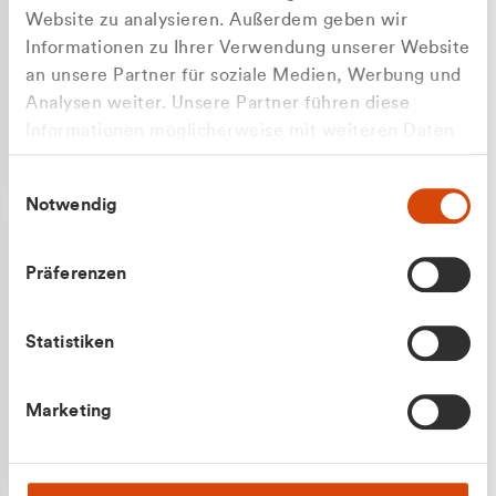
Website zu analysieren. Außerdem geben wir
Informationen zu Ihrer Verwendung unserer Website
an unsere Partner für soziale Medien, Werbung und
Analysen weiter. Unsere Partner führen diese
Apilash Balanesan
Informationen möglicherweise mit weiteren Daten
Vertrieb - Gewerbekunden
zusammen, die Sie ihnen bereitgestellt haben oder
0216 237 69050
Einwilligungsauswahl
die sie im Rahmen Ihrer Nutzung der Dienste
Notwendig
gesammelt haben.
Präferenzen
Statistiken
Julian Marek
Marketing
Vertrieb - Privatkunden
0216 237 69000