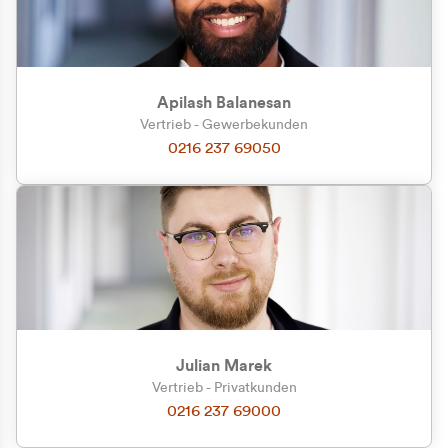
Apilash Balanesan
Vertrieb - Gewerbekunden
Zu welcher Kundengruppe
0216 237 69050
gehören Sie?
Privatkunde (inkl. MwSt.)
Geschäftskunde (exkl. MwSt.)
Julian Marek
Vertrieb - Privatkunden
0216 237 69000