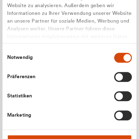
Website zu analysieren. Außerdem geben wir
Informationen zu Ihrer Verwendung unserer Website
an unsere Partner für soziale Medien, Werbung und
Analysen weiter. Unsere Partner führen diese
Apilash Balanesan
Informationen möglicherweise mit weiteren Daten
Vertrieb - Gewerbekunden
Zu welcher Kundengruppe
zusammen, die Sie ihnen bereitgestellt haben oder
0216 237 69050
Einwilligungsauswahl
die sie im Rahmen Ihrer Nutzung der Dienste
gehören Sie?
Notwendig
gesammelt haben.
Privatkunde (inkl. MwSt.)
Präferenzen
Geschäftskunde (exkl. MwSt.)
Statistiken
Julian Marek
Marketing
Vertrieb - Privatkunden
0216 237 69000