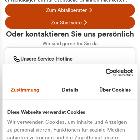
entschuldigen uns für eventuelle Unannehmlichkeiten.
Zum Abfallberater
Zur Startseite
Oder kontaktieren Sie uns persönlich
Wir sind gerne für Sie da
Unsere Service-Hotline
+49 2162 3769000
Mo. - Fr. 08.00 - 16:30 Uhr
Whatsapp
+49 177 8376058
Zustimmung
Details
Über Cookies
Sie benötigen ein individuelles Angebot?
Unverbindliche Anfrage stellen
Diese Webseite verwendet Cookies
Wir verwenden Cookies, um Inhalte und Anzeigen
zu personalisieren, Funktionen für soziale Medien
anbieten zu können und die Zugriffe auf unsere