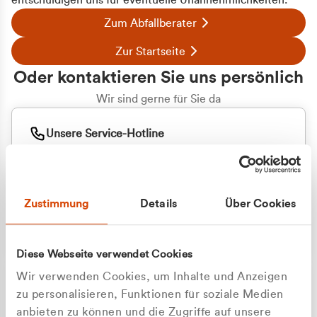
entschuldigen uns für eventuelle Unannehmlichkeiten.
Zum Abfallberater
Zur Startseite
Oder kontaktieren Sie uns persönlich
Wir sind gerne für Sie da
Unsere Service-Hotline
+49 2162 3769000
Mo. - Fr. 08.00 - 16:30 Uhr
Whatsapp
+49 177 8376058
Zustimmung
Details
Über Cookies
Sie benötigen ein individuelles Angebot?
Unverbindliche Anfrage stellen
Diese Webseite verwendet Cookies
Wir verwenden Cookies, um Inhalte und Anzeigen
zu personalisieren, Funktionen für soziale Medien
anbieten zu können und die Zugriffe auf unsere