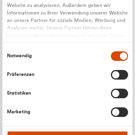
Website zu analysieren. Außerdem geben wir
Informationen zu Ihrer Verwendung unserer Website
an unsere Partner für soziale Medien, Werbung und
Analysen weiter. Unsere Partner führen diese
Apilash Balanesan
Informationen möglicherweise mit weiteren Daten
Vertrieb - Gewerbekunden
zusammen, die Sie ihnen bereitgestellt haben oder
0216 237 69050
Einwilligungsauswahl
die sie im Rahmen Ihrer Nutzung der Dienste
Notwendig
gesammelt haben.
Präferenzen
Statistiken
Julian Marek
Marketing
Vertrieb - Privatkunden
0216 237 69000