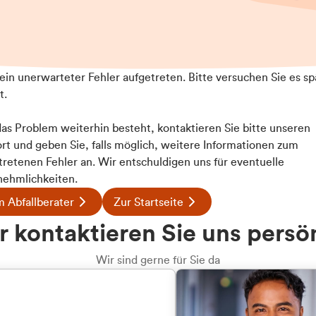
t ein unerwarteter Fehler aufgetreten. Bitte versuchen Sie es sp
t.
 das Problem weiterhin besteht, kontaktieren Sie bitte unseren
rt und geben Sie, falls möglich, weitere Informationen zum
Details
tretenen Fehler an. Wir entschuldigen uns für eventuelle
ehmlichkeiten.
 Abfallberater
Zur Startseite
ookies
u welcher
 kontaktieren Sie uns persö
 Inhalte und Anzeigen zu personalisieren, Funktionen für
dengruppe
e auf unsere Website zu analysieren. Außerdem geben wir I
Wir sind gerne für Sie da
te an unsere Partner für soziale Medien, Werbung und An
rmationen möglicherweise mit weiteren Daten zusammen, di
hören Sie?
hmen Ihrer Nutzung der Dienste gesammelt haben.