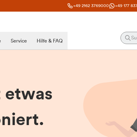
+49 2162 3769000
+49 177 83
e
Service
Hilfe & FAQ
t etwas
niert.