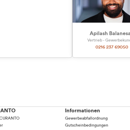
tkunde (inkl. MwSt.)
Präferenzen
Statistiken
tskunde (exkl. MwSt.)
Apilash Balanes
Vertrieb - Gewerbeku
0216 237 69050
Auswahl erlauben
RANTO
Informationen
 CURANTO
Gewerbeabfallordnung
er
Gutscheinbedingungen