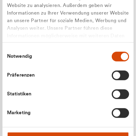
Website zu analysieren. Außerdem geben wir
Informationen zu Ihrer Verwendung unserer Website
an unsere Partner für soziale Medien, Werbung und
Analysen weiter. Unsere Partner führen diese
Apilash Balanesan
Informationen möglicherweise mit weiteren Daten
Vertrieb - Gewerbekunden
zusammen, die Sie ihnen bereitgestellt haben oder
0216 237 69050
Einwilligungsauswahl
die sie im Rahmen Ihrer Nutzung der Dienste
Notwendig
gesammelt haben.
Präferenzen
Statistiken
Julian Marek
Marketing
Vertrieb - Privatkunden
0216 237 69000