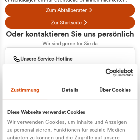
entschuldigen uns für eventuelle Unannehmlichkeiten.
Zum Abfallberater
Zur Startseite
Oder kontaktieren Sie uns persönlich
Wir sind gerne für Sie da
Unsere Service-Hotline
+49 2162 3769000
Mo. - Fr. 08.00 - 16:30 Uhr
Whatsapp
+49 177 8376058
Zustimmung
Details
Über Cookies
Sie benötigen ein individuelles Angebot?
Unverbindliche Anfrage stellen
Diese Webseite verwendet Cookies
Wir verwenden Cookies, um Inhalte und Anzeigen
zu personalisieren, Funktionen für soziale Medien
anbieten zu können und die Zugriffe auf unsere