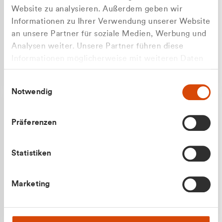
Website zu analysieren. Außerdem geben wir
Informationen zu Ihrer Verwendung unserer Website
an unsere Partner für soziale Medien, Werbung und
Analysen weiter. Unsere Partner führen diese
Apilash Balanesan
Informationen möglicherweise mit weiteren Daten
Vertrieb - Gewerbekunden
Zu welcher Kundengruppe
zusammen, die Sie ihnen bereitgestellt haben oder
0216 237 69050
Einwilligungsauswahl
die sie im Rahmen Ihrer Nutzung der Dienste
gehören Sie?
Notwendig
gesammelt haben.
Privatkunde (inkl. MwSt.)
Präferenzen
Geschäftskunde (exkl. MwSt.)
Statistiken
Julian Marek
Marketing
Vertrieb - Privatkunden
0216 237 69000