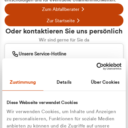
entschuldigen uns für eventuelle Unannehmlichkeiten.
Zum Abfallberater
Zur Startseite
Oder kontaktieren Sie uns persönlich
Wir sind gerne für Sie da
Unsere Service-Hotline
+49 2162 3769000
Mo. - Fr. 08.00 - 16:30 Uhr
Whatsapp
+49 177 8376058
Zustimmung
Details
Über Cookies
Sie benötigen ein individuelles Angebot?
Unverbindliche Anfrage stellen
Diese Webseite verwendet Cookies
Wir verwenden Cookies, um Inhalte und Anzeigen
zu personalisieren, Funktionen für soziale Medien
anbieten zu können und die Zugriffe auf unsere