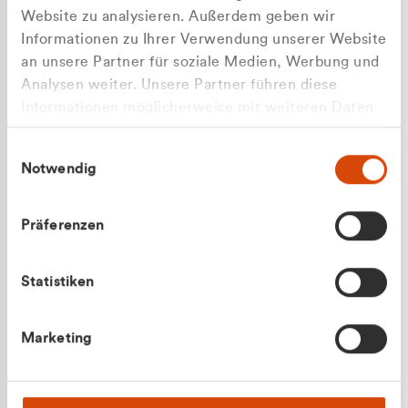
Website zu analysieren. Außerdem geben wir
Informationen zu Ihrer Verwendung unserer Website
an unsere Partner für soziale Medien, Werbung und
Analysen weiter. Unsere Partner führen diese
Apilash Balanesan
Informationen möglicherweise mit weiteren Daten
Vertrieb - Gewerbekunden
zusammen, die Sie ihnen bereitgestellt haben oder
0216 237 69050
Einwilligungsauswahl
die sie im Rahmen Ihrer Nutzung der Dienste
Notwendig
gesammelt haben.
Präferenzen
Statistiken
Julian Marek
Marketing
Vertrieb - Privatkunden
0216 237 69000