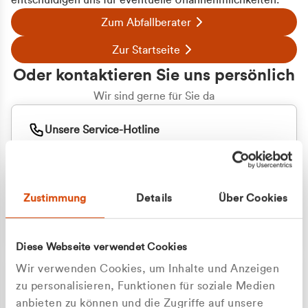
entschuldigen uns für eventuelle Unannehmlichkeiten.
Zum Abfallberater
Zur Startseite
Oder kontaktieren Sie uns persönlich
Wir sind gerne für Sie da
Unsere Service-Hotline
+49 2162 3769000
Mo. - Fr. 08.00 - 16:30 Uhr
Whatsapp
+49 177 8376058
Zustimmung
Details
Über Cookies
Sie benötigen ein individuelles Angebot?
Unverbindliche Anfrage stellen
Diese Webseite verwendet Cookies
Wir verwenden Cookies, um Inhalte und Anzeigen
zu personalisieren, Funktionen für soziale Medien
anbieten zu können und die Zugriffe auf unsere