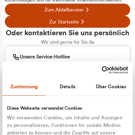
entschuldigen uns für eventuelle Unannehmlichkeiten.
Zum Abfallberater
Zur Startseite
Oder kontaktieren Sie uns persönlich
Wir sind gerne für Sie da
Unsere Service-Hotline
+49 2162 3769000
Mo. - Fr. 08.00 - 16:30 Uhr
Whatsapp
+49 177 8376058
Zustimmung
Details
Über Cookies
Sie benötigen ein individuelles Angebot?
Unverbindliche Anfrage stellen
Diese Webseite verwendet Cookies
Wir verwenden Cookies, um Inhalte und Anzeigen
zu personalisieren, Funktionen für soziale Medien
anbieten zu können und die Zugriffe auf unsere