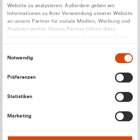
Website zu analysieren. Außerdem geben wir
Informationen zu Ihrer Verwendung unserer Website
an unsere Partner für soziale Medien, Werbung und
Analysen weiter. Unsere Partner führen diese
Apilash Balanesan
Informationen möglicherweise mit weiteren Daten
Vertrieb - Gewerbekunden
Zu welcher Kundengruppe
zusammen, die Sie ihnen bereitgestellt haben oder
0216 237 69050
Einwilligungsauswahl
die sie im Rahmen Ihrer Nutzung der Dienste
gehören Sie?
Notwendig
gesammelt haben.
Privatkunde (inkl. MwSt.)
Präferenzen
Geschäftskunde (exkl. MwSt.)
Statistiken
Julian Marek
Marketing
Vertrieb - Privatkunden
0216 237 69000