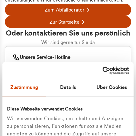
entschuldigen uns für eventuelle Unannehmlichkeiten.
Zum Abfallberater
Zur Startseite
Oder kontaktieren Sie uns persönlich
Wir sind gerne für Sie da
Unsere Service-Hotline
+49 2162 3769000
Mo. - Fr. 08.00 - 16:30 Uhr
Whatsapp
+49 177 8376058
Zustimmung
Details
Über Cookies
Sie benötigen ein individuelles Angebot?
Unverbindliche Anfrage stellen
Diese Webseite verwendet Cookies
Wir verwenden Cookies, um Inhalte und Anzeigen
zu personalisieren, Funktionen für soziale Medien
anbieten zu können und die Zugriffe auf unsere