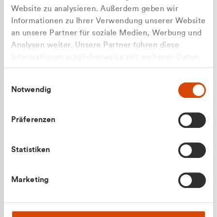
Website zu analysieren. Außerdem geben wir
Informationen zu Ihrer Verwendung unserer Website
an unsere Partner für soziale Medien, Werbung und
Analysen weiter. Unsere Partner führen diese
Apilash Balanesan
Informationen möglicherweise mit weiteren Daten
Vertrieb - Gewerbekunden
zusammen, die Sie ihnen bereitgestellt haben oder
0216 237 69050
Einwilligungsauswahl
die sie im Rahmen Ihrer Nutzung der Dienste
Notwendig
gesammelt haben.
Präferenzen
Statistiken
Julian Marek
Marketing
Vertrieb - Privatkunden
0216 237 69000