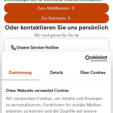
entschuldigen uns für eventuelle Unannehmlichkeiten.
Zum Abfallberater
Zur Startseite
Oder kontaktieren Sie uns persönlich
Wir sind gerne für Sie da
Unsere Service-Hotline
+49 2162 3769000
Mo. - Fr. 08.00 - 16:30 Uhr
Whatsapp
+49 177 8376058
Zustimmung
Details
Über Cookies
Sie benötigen ein individuelles Angebot?
Unverbindliche Anfrage stellen
Diese Webseite verwendet Cookies
Wir verwenden Cookies, um Inhalte und Anzeigen
zu personalisieren, Funktionen für soziale Medien
anbieten zu können und die Zugriffe auf unsere