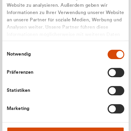
Website zu analysieren. Außerdem geben wir
Informationen zu Ihrer Verwendung unserer Website
an unsere Partner für soziale Medien, Werbung und
Analysen weiter. Unsere Partner führen diese
Apilash Balanesan
Informationen möglicherweise mit weiteren Daten
Vertrieb - Gewerbekunden
zusammen, die Sie ihnen bereitgestellt haben oder
0216 237 69050
Einwilligungsauswahl
die sie im Rahmen Ihrer Nutzung der Dienste
Notwendig
gesammelt haben.
Präferenzen
Statistiken
Julian Marek
Marketing
Vertrieb - Privatkunden
0216 237 69000