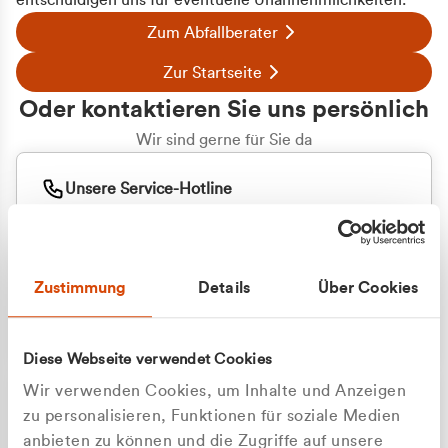
entschuldigen uns für eventuelle Unannehmlichkeiten.
Zum Abfallberater
Zur Startseite
Oder kontaktieren Sie uns persönlich
Wir sind gerne für Sie da
Unsere Service-Hotline
+49 2162 3769000
Mo. - Fr. 08.00 - 16:30 Uhr
Whatsapp
+49 177 8376058
Zustimmung
Details
Über Cookies
Sie benötigen ein individuelles Angebot?
Unverbindliche Anfrage stellen
Diese Webseite verwendet Cookies
Wir verwenden Cookies, um Inhalte und Anzeigen
zu personalisieren, Funktionen für soziale Medien
anbieten zu können und die Zugriffe auf unsere