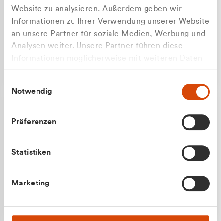
Website zu analysieren. Außerdem geben wir
Informationen zu Ihrer Verwendung unserer Website
an unsere Partner für soziale Medien, Werbung und
Analysen weiter. Unsere Partner führen diese
Apilash Balanesan
Informationen möglicherweise mit weiteren Daten
Vertrieb - Gewerbekunden
Zu welcher Kundengruppe
zusammen, die Sie ihnen bereitgestellt haben oder
0216 237 69050
Einwilligungsauswahl
die sie im Rahmen Ihrer Nutzung der Dienste
gehören Sie?
Notwendig
gesammelt haben.
Privatkunde (inkl. MwSt.)
Präferenzen
Geschäftskunde (exkl. MwSt.)
Statistiken
Julian Marek
Marketing
Vertrieb - Privatkunden
0216 237 69000