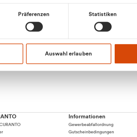
tkunde (inkl. MwSt.)
Präferenzen
Statistiken
tskunde (exkl. MwSt.)
Apilash Balanes
Vertrieb - Gewerbeku
0216 237 69050
Auswahl erlauben
RANTO
Informationen
 CURANTO
Gewerbeabfallordnung
er
Gutscheinbedingungen