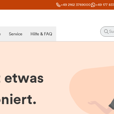
+49 2162 3769000
+49 177 83
e
Service
Hilfe & FAQ
t etwas
niert.