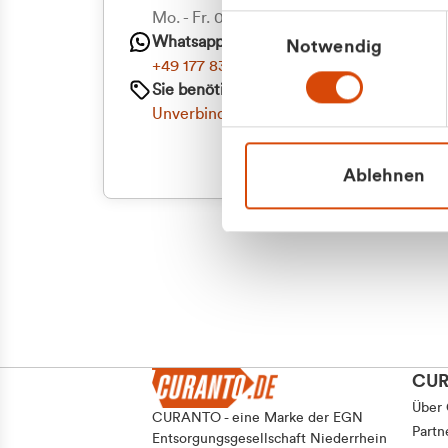
Priva
Mo. - Fr. 08.00 - 16:30 Uhr
Einwilligungsauswahl
Whatsapp
Notwendig
Geschäf
+49 177 8376058
Sie benötigen ein individuelles Angebot?
Unverbindliche Anfrage stellen
Ablehnen
CU
Über
CURANTO - eine Marke der EGN
Partn
Entsorgungsgesellschaft Niederrhein