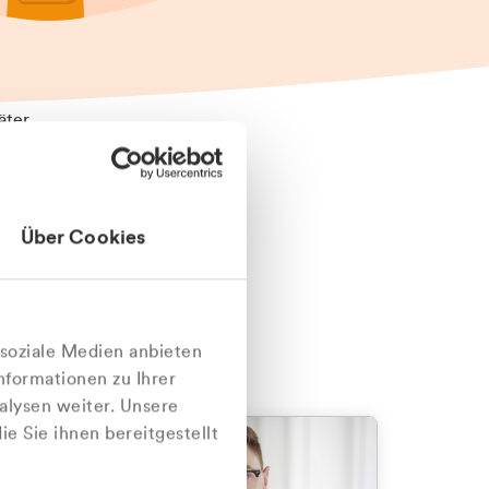
äter
Über Cookies
nlich
 soziale Medien anbieten
nformationen zu Ihrer
alysen weiter. Unsere
e Sie ihnen bereitgestellt