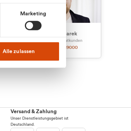
Marketing
an
Julian Marek
nden
Vertrieb - Privatkunden
0216 237 69000
Alle zulassen
Versand & Zahlung
Unser Dienstleistungsgebiet ist
Deutschland.