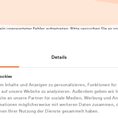
t ein unerwarteter Fehler aufgetreten. Bitte versuchen Sie es sp
t.
 das Problem weiterhin besteht, kontaktieren Sie bitte unseren
rt und geben Sie, falls möglich, weitere Informationen zum
Details
tretenen Fehler an. Wir entschuldigen uns für eventuelle
ehmlichkeiten.
 Abfallberater
Zur Startseite
ookies
u welcher
 kontaktieren Sie uns persö
 Inhalte und Anzeigen zu personalisieren, Funktionen für
dengruppe
e auf unsere Website zu analysieren. Außerdem geben wir I
Wir sind gerne für Sie da
te an unsere Partner für soziale Medien, Werbung und An
rmationen möglicherweise mit weiteren Daten zusammen, di
hören Sie?
hmen Ihrer Nutzung der Dienste gesammelt haben.