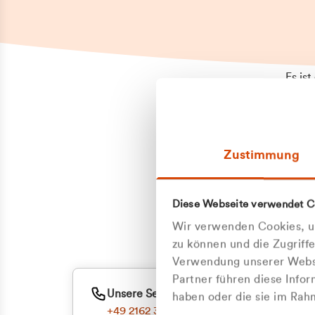
Es is
erneu
Falls
Suppo
Zustimmung
aufge
Unann
Zum
Diese Webseite verwendet C
Z
Oder
Wir verwenden Cookies, um
Kun
zu können und die Zugriff
Verwendung unserer Websi
Partner führen diese Info
ge
Unsere Service-Hotline
haben oder die sie im Ra
+49 2162 3769000